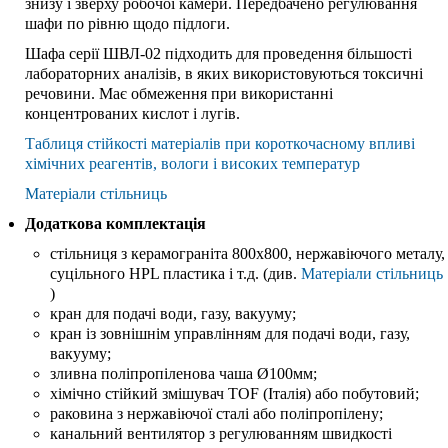
знизу і зверху робочої камери. Передбачено регулювання
шафи по рівню щодо підлоги.
Шафа серії ШВЛ-02 підходить для проведення більшості
лабораторних аналізів, в яких використовуються токсичні
речовини. Має обмеження при використанні
концентрованих кислот і лугів.
Таблиця стійкості матеріалів при короткочасному впливі
хімічних реагентів, вологи і високих температур
Матеріали стільниць
Додаткова комплектація
стільниця з керамограніта 800х800, нержавіючого металу,
суцільного HPL пластика і т.д. (див.
Матеріали стільниць
)
кран для подачі води, газу, вакууму;
кран із зовнішнім управлінням для подачі води, газу,
вакууму;
зливна поліпропіленова чаша Ø100мм;
хімічно стійкий змішувач TOF (Італія) або побутовий;
раковина з нержавіючої сталі або поліпропілену;
канальний вентилятор з регулюванням швидкості