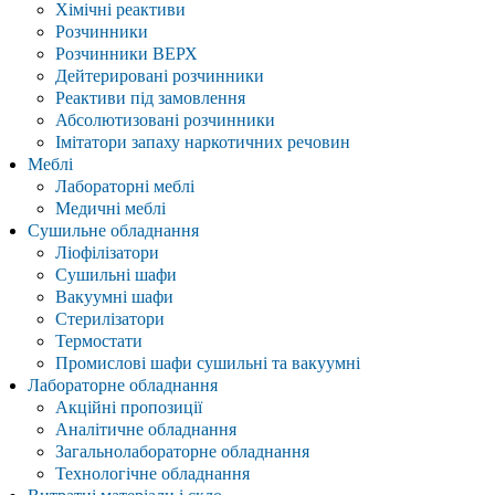
Хімічні реактиви
Розчинники
Розчинники ВЕРХ
Дейтерировані розчинники
Реактиви під замовлення
Абсолютизовані розчинники
Імітатори запаху наркотичних речовин
Меблі
Лабораторні меблі
Медичні меблі
Сушильне обладнання
Ліофілізатори
Сушильні шафи
Вакуумні шафи
Стерилізатори
Термостати
Промислові шафи сушильні та вакуумні
Лабораторне обладнання
Акційні пропозиції
Аналітичне обладнання
Загальнолабораторне обладнання
Технологічне обладнання