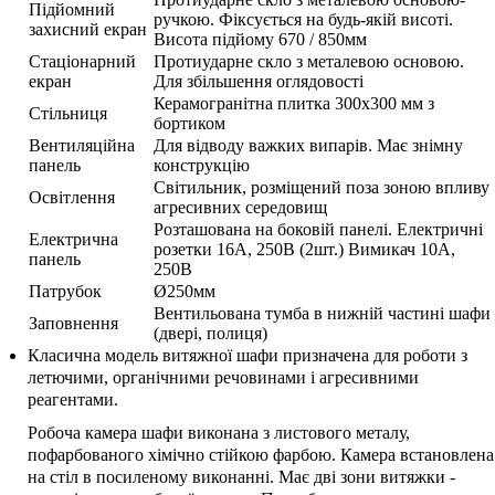
Підйомний
ручкою. Фіксується на будь-якій висоті.
захисний екран
Висота підйому 670 / 850мм
Стаціонарний
Протиударне скло з металевою основою.
екран
Для збільшення оглядовості
Керамогранітна плитка 300х300 мм з
Стільниця
бортиком
Вентиляційна
Для відводу важких випарів. Має знімну
панель
конструкцію
Світильник, розміщений поза зоною впливу
Освітлення
агресивних середовищ
Розташована на боковій панелі. Електричні
Електрична
розетки 16А, 250В (2шт.) Вимикач 10А,
панель
250В
Патрубок
Ø250мм
Вентильована тумба в нижній частині шафи
Заповнення
(двері, полиця)
Класична модель витяжної шафи призначена для роботи з
летючими, органічними речовинами і агресивними
реагентами.
Робоча камера шафи виконана з листового металу,
пофарбованого хімічно стійкою фарбою. Камера встановлена
на стіл в посиленому виконанні. Має дві зони витяжки -