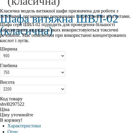
(класична)
Класична модель витяжної шафи призначена для роботи з
Шафа витяжна ШВЛ-02
летючими, органічними речовинами і агресивними реагентами.
Шафа серії ШВЛ-02 підходить для проведення більшості
(класична)
лабораторних аналізів, в яких використовуються токсичні
речовини. Має обмеження при використанні концентрованих
кислот і лугів.
Ширина
Глибина
Висота
Код товару
shvl0297522
Ціна
Ціну уточнюйте
В корзину!
Характеристики
Опис