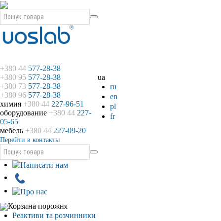
+380 44
577-28-38
+380 95
577-28-38
ua
+380 73
577-28-38
ru
+380 96
577-28-38
en
химия
+380 44
227-96-51
pl
оборудование
+380 44
227-
fr
05-65
мебель
+380 44
227-09-20
Перейти в контакты
Корзина порожня
Реактиви та розчинники