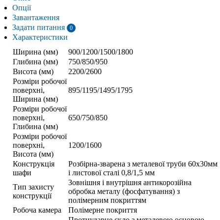
Опції
Завантаження
Задати питання
0
Характеристики
Ширина (мм)
900/1200/1500/1800
Глибина (мм)
750/850/950
Висота (мм)
2200/2600
Розміри робочої
поверхні,
895/1195/1495/1795
Ширина (мм)
Розміри робочої
поверхні,
650/750/850
Глибина (мм)
Розміри робочої
поверхні,
1200/1600
Висота (мм)
Конструкція
Розбірна-зварена з металевої труби 60х30мм
шафи
і листової сталі 0,8/1,5 мм
Зовнішня і внутрішня антикорозійна
Тип захисту
обробка металу (фосфатування) з
конструкції
полімерним покриттям
Робоча камера
Полімерне покриття
Протиударне скло з металевою основою-