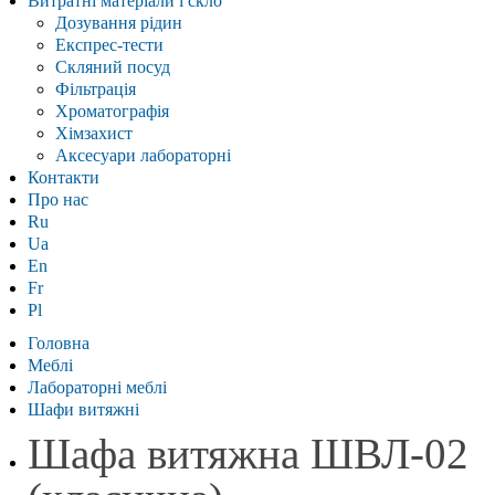
Витратні матеріали і скло
Дозування рідин
Експрес-тести
Скляний посуд
Фільтрація
Хроматографія
Хімзахист
Аксесуари лабораторні
Контакти
Про нас
Ru
Ua
En
Fr
Pl
Головна
Меблі
Лабораторні меблі
Шафи витяжні
Шафа витяжна ШВЛ-02