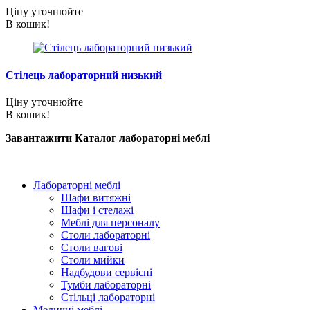
Ціну уточнюйте
В кошик!
Стілець лабораторний низький
Ціну уточнюйте
В кошик!
Завантажити Каталог лабораторні меблі
Лабораторні меблі
Шафи витяжні
Шафи і стелажі
Меблі для персоналу
Столи лабораторні
Столи вагові
Столи мийки
Надбудови сервісні
Тумби лабораторні
Стільці лабораторні
Медичні меблі