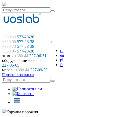
+380 44
577-28-38
+380 95
577-28-38
ua
+380 73
577-28-38
ru
+380 96
577-28-38
en
химия
+380 44
227-96-51
pl
оборудование
+380 44
fr
227-05-65
мебель
+380 44
227-09-20
Перейти в контакты
Корзина порожня