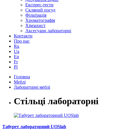
Експрес-тести
Скляний посуд
Фільтрація
Хроматографія
Хімзахист
Аксесуари лабораторні
Контакти
Про нас
Ru
Ua
En
Fr
Pl
Головна
Меблі
Лабораторні меблі
Стільці лабораторні
Табурет лабораторний UOSlab