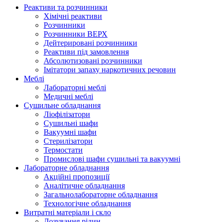
Реактиви та розчинники
Хімічні реактиви
Розчинники
Розчинники ВЕРХ
Дейтерировані розчинники
Реактиви під замовлення
Абсолютизовані розчинники
Імітатори запаху наркотичних речовин
Меблі
Лабораторні меблі
Медичні меблі
Сушильне обладнання
Ліофілізатори
Сушильні шафи
Вакуумні шафи
Стерилізатори
Термостати
Промислові шафи сушильні та вакуумні
Лабораторне обладнання
Акційні пропозиції
Аналітичне обладнання
Загальнолабораторне обладнання
Технологічне обладнання
Витратні матеріали і скло
Дозування рідин