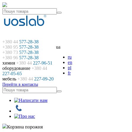
+380 44
577-28-38
+380 95
577-28-38
ua
+380 73
577-28-38
ru
+380 96
577-28-38
en
химия
+380 44
227-96-51
pl
оборудование
+380 44
fr
227-05-65
мебель
+380 44
227-09-20
Перейти в контакты
Корзина порожня