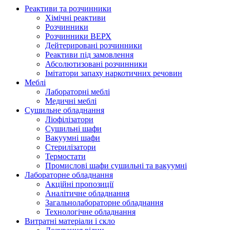
Реактиви та розчинники
Хімічні реактиви
Розчинники
Розчинники ВЕРХ
Дейтерировані розчинники
Реактиви під замовлення
Абсолютизовані розчинники
Імітатори запаху наркотичних речовин
Меблі
Лабораторні меблі
Медичні меблі
Сушильне обладнання
Ліофілізатори
Сушильні шафи
Вакуумні шафи
Стерилізатори
Термостати
Промислові шафи сушильні та вакуумні
Лабораторне обладнання
Акційні пропозиції
Аналітичне обладнання
Загальнолабораторне обладнання
Технологічне обладнання
Витратні матеріали і скло