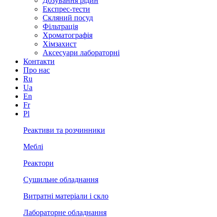
Дозування рідин
Експрес-тести
Скляний посуд
Фільтрація
Хроматографія
Хімзахист
Аксесуари лабораторні
Контакти
Про нас
Ru
Ua
En
Fr
Pl
Реактиви та розчинники
Меблі
Реактори
Сушильне обладнання
Витратні матеріали і скло
Лабораторне обладнання