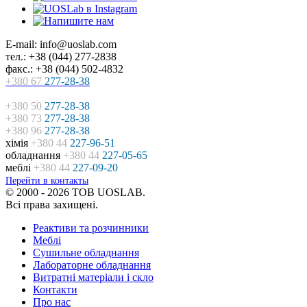
E-mail: info@uoslab.com
тел.: +38 (044) 277-2838
факс.: +38 (044) 502-4832
+380 67
277-28-38
+380 50
277-28-38
+380 73
277-28-38
+380 96
277-28-38
хімія
+380 44
227-96-51
обладнання
+380 44
227-05-65
меблі
+380 44
227-09-20
Перейти в контакты
© 2000 - 2026 ТОВ UOSLAB.
Всі права захищені.
Реактиви та розчинники
Меблі
Сушильне обладнання
Лабораторне обладнання
Витратні матеріали і скло
Контакти
Про нас