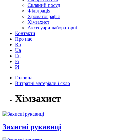
Скляний посуд
Фільтрація
Хроматографія
Хімзахист
Аксесуари лабораторні
Контакти
Про нас
Ru
Ua
En
Fr
Pl
Головна
Витратні матеріали і скло
Хімзахист
Захисні рукавиці