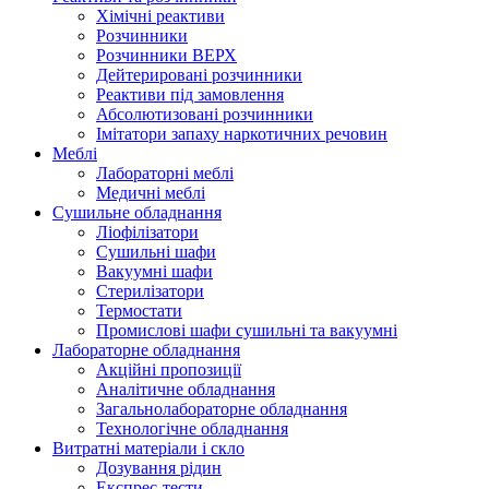
Хімічні реактиви
Розчинники
Розчинники ВЕРХ
Дейтерировані розчинники
Реактиви під замовлення
Абсолютизовані розчинники
Імітатори запаху наркотичних речовин
Меблі
Лабораторні меблі
Медичні меблі
Сушильне обладнання
Ліофілізатори
Сушильні шафи
Вакуумні шафи
Стерилізатори
Термостати
Промислові шафи сушильні та вакуумні
Лабораторне обладнання
Акційні пропозиції
Аналітичне обладнання
Загальнолабораторне обладнання
Технологічне обладнання
Витратні матеріали і скло
Дозування рідин
Експрес-тести