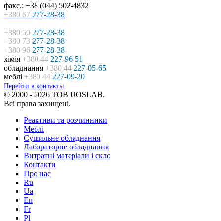
факс.: +38 (044) 502-4832
+380 67
277-28-38
+380 50
277-28-38
+380 73
277-28-38
+380 96
277-28-38
хімія
+380 44
227-96-51
обладнання
+380 44
227-05-65
меблі
+380 44
227-09-20
Перейти в контакты
© 2000 - 2026 ТОВ UOSLAB.
Всі права захищені.
Реактиви та розчинники
Меблі
Сушильне обладнання
Лабораторне обладнання
Витратні матеріали і скло
Контакти
Про нас
Ru
Ua
En
Fr
Pl