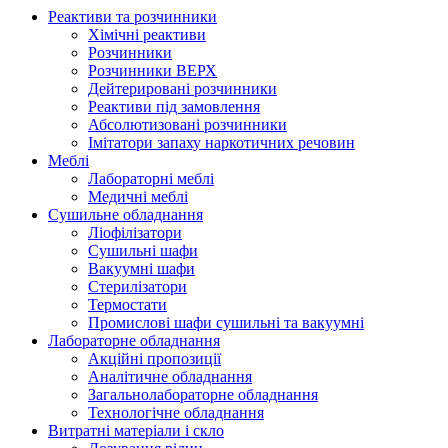
Реактиви та розчинники
Хімічні реактиви
Розчинники
Розчинники ВЕРХ
Дейтерировані розчинники
Реактиви під замовлення
Абсолютизовані розчинники
Імітатори запаху наркотичних речовин
Меблі
Лабораторні меблі
Медичні меблі
Сушильне обладнання
Ліофілізатори
Сушильні шафи
Вакуумні шафи
Стерилізатори
Термостати
Промислові шафи сушильні та вакуумні
Лабораторне обладнання
Акційні пропозиції
Аналітичне обладнання
Загальнолабораторне обладнання
Технологічне обладнання
Витратні матеріали і скло