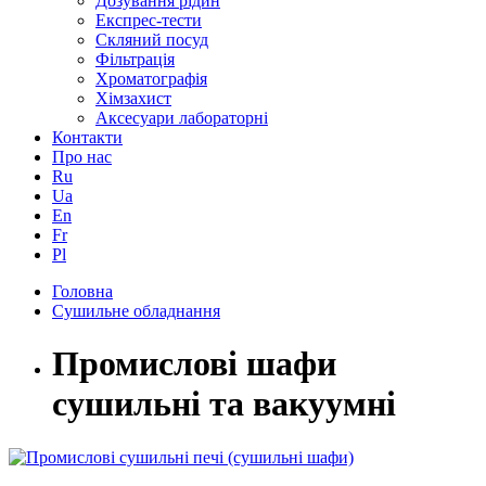
Дозування рідин
Експрес-тести
Скляний посуд
Фільтрація
Хроматографія
Хімзахист
Аксесуари лабораторні
Контакти
Про нас
Ru
Ua
En
Fr
Pl
Головна
Сушильне обладнання
Промислові шафи
сушильні та вакуумні