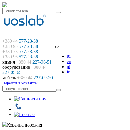
+380 44
577-28-38
+380 95
577-28-38
ua
+380 73
577-28-38
ru
+380 96
577-28-38
en
химия
+380 44
227-96-51
pl
оборудование
+380 44
fr
227-05-65
мебель
+380 44
227-09-20
Перейти в контакты
Корзина порожня