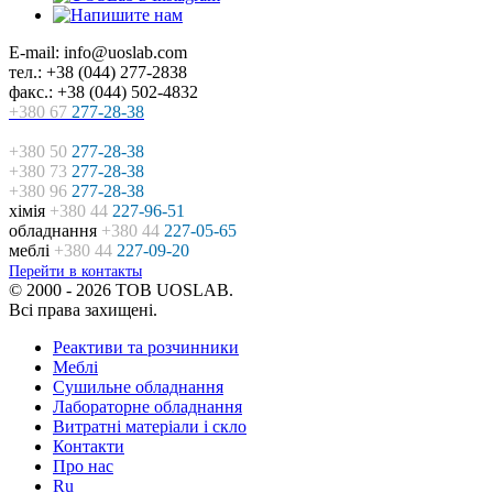
E-mail: info@uoslab.com
тел.: +38 (044) 277-2838
факс.: +38 (044) 502-4832
+380 67
277-28-38
+380 50
277-28-38
+380 73
277-28-38
+380 96
277-28-38
хімія
+380 44
227-96-51
обладнання
+380 44
227-05-65
меблі
+380 44
227-09-20
Перейти в контакты
© 2000 - 2026 ТОВ UOSLAB.
Всі права захищені.
Реактиви та розчинники
Меблі
Сушильне обладнання
Лабораторне обладнання
Витратні матеріали і скло
Контакти
Про нас
Ru