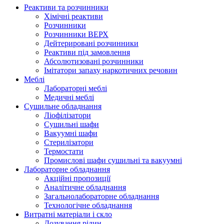
Реактиви та розчинники
Хімічні реактиви
Розчинники
Розчинники ВЕРХ
Дейтерировані розчинники
Реактиви під замовлення
Абсолютизовані розчинники
Імітатори запаху наркотичних речовин
Меблі
Лабораторні меблі
Медичні меблі
Сушильне обладнання
Ліофілізатори
Сушильні шафи
Вакуумні шафи
Стерилізатори
Термостати
Промислові шафи сушильні та вакуумні
Лабораторне обладнання
Акційні пропозиції
Аналітичне обладнання
Загальнолабораторне обладнання
Технологічне обладнання
Витратні матеріали і скло
Дозування рідин