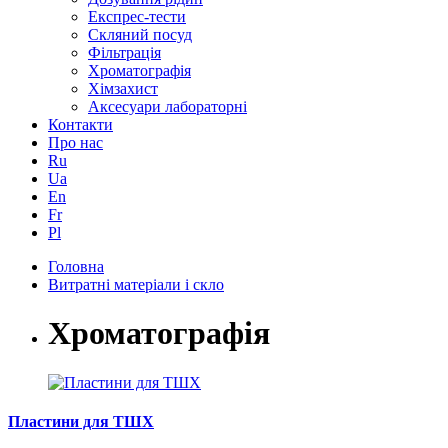
Експрес-тести
Скляний посуд
Фільтрація
Хроматографія
Хімзахист
Аксесуари лабораторні
Контакти
Про нас
Ru
Ua
En
Fr
Pl
Головна
Витратні матеріали і скло
Хроматографія
Пластини для ТШХ