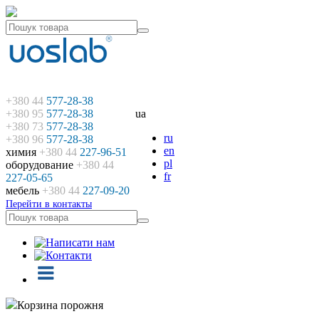
+380 44
577-28-38
+380 95
577-28-38
ua
+380 73
577-28-38
ru
+380 96
577-28-38
en
химия
+380 44
227-96-51
pl
оборудование
+380 44
fr
227-05-65
мебель
+380 44
227-09-20
Перейти в контакты
Корзина порожня