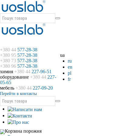
+380 44
577-28-38
+380 95
577-28-38
ua
+380 73
577-28-38
ru
+380 96
577-28-38
en
химия
+380 44
227-96-51
pl
оборудование
+380 44
227-
fr
05-65
мебель
+380 44
227-09-20
Перейти в контакты
Корзина порожня