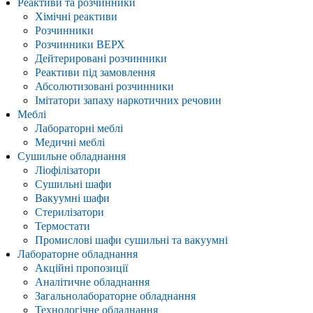
Реактиви та розчинники
Хімічні реактиви
Розчинники
Розчинники ВЕРХ
Дейтерировані розчинники
Реактиви під замовлення
Абсолютизовані розчинники
Імітатори запаху наркотичних речовин
Меблі
Лабораторні меблі
Медичні меблі
Сушильне обладнання
Ліофілізатори
Сушильні шафи
Вакуумні шафи
Стерилізатори
Термостати
Промислові шафи сушильні та вакуумні
Лабораторне обладнання
Акційні пропозиції
Аналітичне обладнання
Загальнолабораторне обладнання
Технологічне обладнання