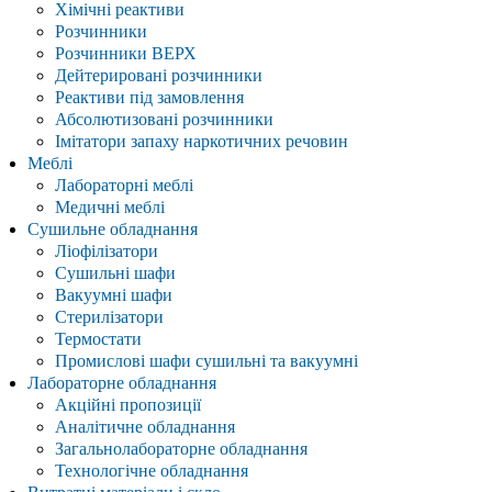
Хімічні реактиви
Розчинники
Розчинники ВЕРХ
Дейтерировані розчинники
Реактиви під замовлення
Абсолютизовані розчинники
Імітатори запаху наркотичних речовин
Меблі
Лабораторні меблі
Медичні меблі
Сушильне обладнання
Ліофілізатори
Сушильні шафи
Вакуумні шафи
Стерилізатори
Термостати
Промислові шафи сушильні та вакуумні
Лабораторне обладнання
Акційні пропозиції
Аналітичне обладнання
Загальнолабораторне обладнання
Технологічне обладнання