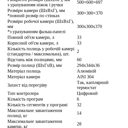
500×600×697
з урахуванням ніжок і ручки
Розміри камери (ШхВхГ), мм
300×300×370
*повний розмір по стінках
Розміри робочої камери (ШхВхГ),
мм
300х300х370
*з урахуванням фальш-панелі
Повний об'єм камери, л
33
Корисний об'єм камери, л
33
Кількість полиць у робочій камері
2
(стандартна / максимальна), шт.
Відстань між полицями, мм
60
Розмір полиці (ШхГхВ), мм
294х344х36
Матеріал полиць
Алюміній
Матеріал камери
AISI 304
Так, капілярний
Захист від перегріву
термостат
Тип контролера
Цифровий
Кількість програм
6
Кількість сегментів у програмі
32
Максимальне завантаження
14
полиці, кг
Максимальне завантаження
28
камери, кг