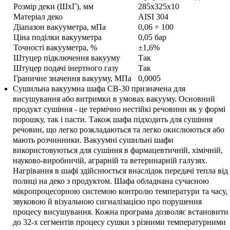
Розмір деки (ШхГ), мм
285х325х10
Матеріал деко
AISI 304
Діапазон вакууметра, мПа
0,06 ÷ 100
Ціна поділки вакууметра
0,05 бар
Точності вакууметра, %
±1,6%
Штуцер підключення вакууму
Так
Штуцер подачі інертного газу
Так
Граничне значення вакууму, МПа
0,0005
Сушильна вакуумна шафа СВ-30 призначена для
висушування або витримки в умовах вакууму. Основний
продукт сушіння - це термічно нестійкі речовини як у формі
порошку, так і пасти. Також шафа підходить для сушіння
речовин, що легко розкладаються та легко окислюються або
мають розчинники. Вакуумні сушильні шафи
використовуються для сушіння в фармацевтичній, хімічній,
науково-виробничій, аграрній та ветеринарній галузях.
Нагрівання в шафі здійснюється внаслідок передачі тепла від
полиці на деко з продуктом. Шафа обладнана сучасною
мікропроцесорною системою контролю температури та часу,
звуковою й візуальною сигналізацією про порушення
процесу висушування. Кожна програма дозволяє встановити
до 32-х сегментів процесу сушки з різними температурними