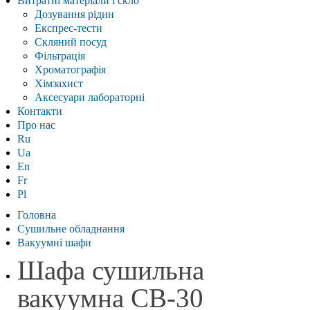
Витратні матеріали і скло
Дозування рідин
Експрес-тести
Скляний посуд
Фільтрація
Хроматографія
Хімзахист
Аксесуари лабораторні
Контакти
Про нас
Ru
Ua
En
Fr
Pl
Головна
Сушильне обладнання
Вакуумні шафи
Шафа сушильна
вакуумна СВ-30