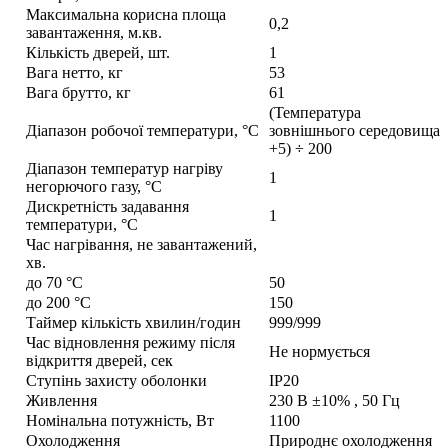
Максимальна корисна площа
0,2
завантаження, м.кв.
Кількість дверей, шт.
1
Вага нетто, кг
53
Вага брутто, кг
61
(Температура
Діапазон робочої температури, °С
зовнішнього середовища
+5) ÷ 200
Діапазон температур нагріву
1
негорючого газу, °С
Дискретність задавання
1
температури, °С
Час нагрівання, не завантажений,
хв.
до 70 °С
50
до 200 °С
150
Таймер кількість хвилин/годин
999/999
Час відновлення режиму після
Не нормується
відкриття дверей, сек
Ступінь захисту оболонки
IP20
Живлення
230 В ±10% , 50 Гц
Номінальна потужність, Вт
1100
Охолодження
Природнє охолодження