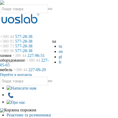
+380 44
577-28-38
+380 95
577-28-38
ua
+380 73
577-28-38
ru
+380 96
577-28-38
en
химия
+380 44
227-96-51
pl
оборудование
+380 44
227-
fr
05-65
мебель
+380 44
227-09-20
Перейти в контакты
Корзина порожня
Реактиви та розчинники