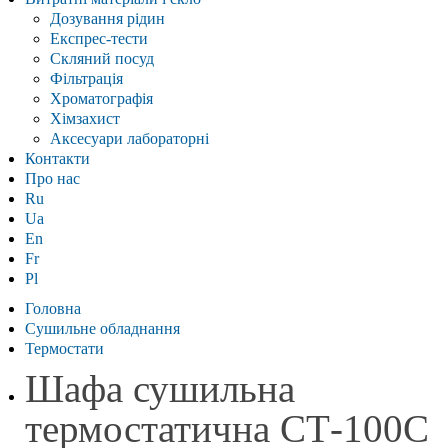
Дозування рідин
Експрес-тести
Скляний посуд
Фільтрація
Хроматографія
Хімзахист
Аксесуари лабораторні
Контакти
Про нас
Ru
Ua
En
Fr
Pl
Головна
Сушильне обладнання
Термостати
Шафа сушильна
термостатична СТ-100С