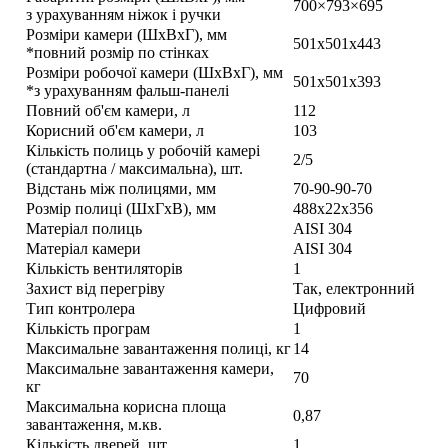
700×793×695
з урахуванням ніжок і ручки
Розміри камери (ШхВхГ), мм
501х501х443
*повний розмір по стінках
Розміри робочої камери (ШхВхГ), мм
501х501х393
*з урахуванням фальш-панелі
Повний об'єм камери, л
112
Корисний об'єм камери, л
103
Кількість полиць у робочій камері
2/5
(стандартна / максимальна), шт.
Відстань між полицями, мм
70-90-90-70
Розмір полиці (ШхГхВ), мм
488х22х356
Матеріал полиць
AISI 304
Матеріал камери
AISI 304
Кількість вентиляторів
1
Захист від перегріву
Так, електронний
Тип контролера
Цифровий
Кількість програм
1
Максимальне завантаження полиці, кг
14
Максимальне завантаження камери,
70
кг
Максимальна корисна площа
0,87
завантаження, м.кв.
Кількість дверей, шт.
1