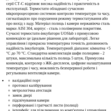
серії СТ-С відрізняє висока надійність і практичність в
експлуатації. Термостати обладнані сучасною
мікропроцесорною системою контролю температури та часу,
сигналізацією про порушення режиму термостатування або
про вихід з ладу. Матеріал полиць і камери нержавіюча сталь
марки AISI 304, корпус - сталь з полімерним покриттям.
Сучасні термостати-інкубатори UOSlab з примусовою
конвекцією це ідеальне рішення для лабораторії. Легке
управління і прекрасна температурна точність доповнюють
надійність інкубаторів. Температурний діапазон: кімнатна +5
°C до 70 °C. Стандартна комплектація шафи полицями - 2
штуки, максимальна кількість полиць 5 штук. Примусова
конвекція, контролер з ЖК-дисплеєм, цифрове налаштування
температури і часу, можливість безперервної роботи і
регульована вентиляція камери.
валідаційні порт
протокол калібрування
метрологічна атестація
замок двері
підсвічування камери
перфоровані і гратчасті листи (полиці)
інтерфейс для підключення до комп'ютера і управління