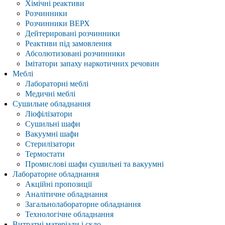
Хімічні реактиви
Розчинники
Розчинники ВЕРХ
Дейтерировані розчинники
Реактиви під замовлення
Абсолютизовані розчинники
Імітатори запаху наркотичних речовин
Меблі
Лабораторні меблі
Медичні меблі
Сушильне обладнання
Ліофілізатори
Сушильні шафи
Вакуумні шафи
Стерилізатори
Термостати
Промислові шафи сушильні та вакуумні
Лабораторне обладнання
Акційні пропозиції
Аналітичне обладнання
Загальнолабораторне обладнання
Технологічне обладнання
Витратні матеріали і скло