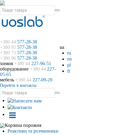
+380 44
577-28-38
+380 95
577-28-38
ua
+380 73
577-28-38
ru
+380 96
577-28-38
en
химия
+380 44
227-96-51
pl
оборудование
+380 44
227-
fr
05-65
мебель
+380 44
227-09-20
Перейти в контакты
Корзина порожня
Реактиви та розчинники