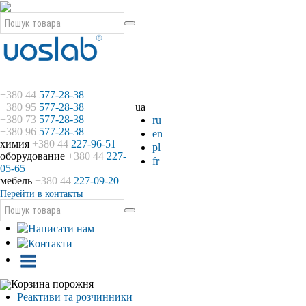
+380 44
577-28-38
+380 95
577-28-38
ua
+380 73
577-28-38
ru
+380 96
577-28-38
en
химия
+380 44
227-96-51
pl
оборудование
+380 44
227-
fr
05-65
мебель
+380 44
227-09-20
Перейти в контакты
Корзина порожня
Реактиви та розчинники