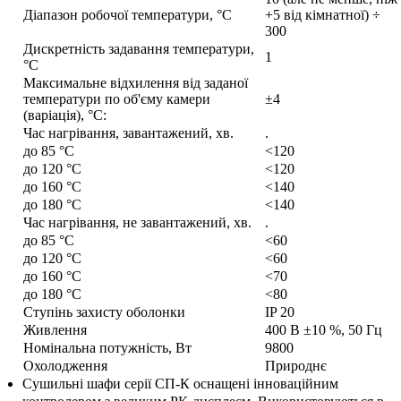
Діапазон робочої температури, °С
+5 від кімнатної) ÷
300
Дискретність задавання температури,
1
°С
Максимальне відхилення від заданої
температури по об'єму камери
±4
(варіація), °С:
Час нагрівання, завантажений, хв.
.
до 85 °С
<120
до 120 °С
<120
до 160 °С
<140
до 180 °С
<140
Час нагрівання, не завантажений, хв.
.
до 85 °С
<60
до 120 °С
<60
до 160 °С
<70
до 180 °С
<80
Ступінь захисту оболонки
IP 20
Живлення
400 В ±10 %, 50 Гц
Номінальна потужність, Вт
9800
Охолодження
Природнє
Сушильні шафи серії СП-К оснащені інноваційним