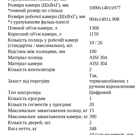
Розміри камери (ШхВхГ), мм
1000х1401х977
*повний розмір по стінках
Розміри робочої камери (ШхВхГ), мм
904х1401х 908
*з урахуванням фальш-панелі
Повний об'єм камери, л
1368
Корисний об'єм камери, л
1150
Кількість полиць у робочій камері
10 / 26
(стандартна / максимальна), шт.
Відстань між полицями, мм
100
Матеріал полиць
AISI 304
Матеріал камери
AISI 304
Кількість вентиляторів
2
Так,
Захист від перегріву
термозапобіжник з
ручним відновленням
Тип контролера
Цифровий
Кількість програм
1
Кількість сегментів у програмі
20
Максимальне завантаження полиці, кг
15
Максимальне завантаження камери, кг
390
Кількість дверей, шт.
2
Вага нетто, кг
348
10 (але не менше, ніж