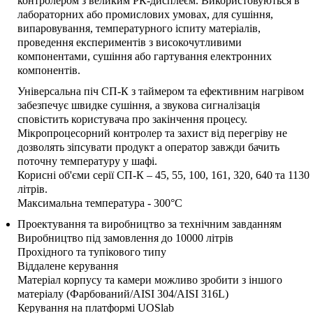
контролером з великим РК-дисплеєм. Використовуються в
лабораторних або промислових умовах, для сушіння,
випаровування, температурного іспиту матеріалів,
проведення експериментів з високочутливими
компонентами, сушіння або гартування електронних
компонентів.
Універсальна піч СП-К з таймером та ефективним нагрівом
забезпечує швидке сушіння, а звукова сигналізація
сповістить користувача про закінчення процесу.
Мікропроцесорний контролер та захист від перегріву не
дозволять зіпсувати продукт а оператор завжди бачить
поточну температуру у шафі.
Корисні об'єми серії СП-К – 45, 55, 100, 161, 320, 640 та 1130
літрів.
Максимальна температура - 300°С
Проектування та виробництво за технічним завданням
Виробництво під замовлення до 10000 літрів
Прохідного та тупікового типу
Віддалене керування
Матеріал корпусу та камери можливо зробити з іншого
матеріалу (Фарбований/AISI 304/AISI 316L)
Керування на платформі UOSlab