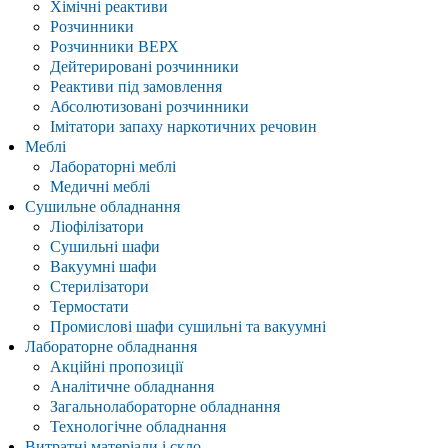
Хімічні реактиви
Розчинники
Розчинники ВЕРХ
Дейтерировані розчинники
Реактиви під замовлення
Абсолютизовані розчинники
Імітатори запаху наркотичних речовин
Меблі
Лабораторні меблі
Медичні меблі
Сушильне обладнання
Ліофілізатори
Сушильні шафи
Вакуумні шафи
Стерилізатори
Термостати
Промислові шафи сушильні та вакуумні
Лабораторне обладнання
Акційні пропозиції
Аналітичне обладнання
Загальнолабораторне обладнання
Технологічне обладнання
Витратні матеріали і скло