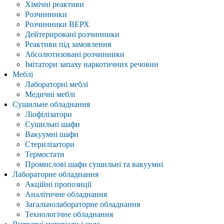
Хімічні реактиви
Розчинники
Розчинники ВЕРХ
Дейтерировані розчинники
Реактиви під замовлення
Абсолютизовані розчинники
Імітатори запаху наркотичних речовин
Меблі
Лабораторні меблі
Медичні меблі
Сушильне обладнання
Ліофілізатори
Сушильні шафи
Вакуумні шафи
Стерилізатори
Термостати
Промислові шафи сушильні та вакуумні
Лабораторне обладнання
Акційні пропозиції
Аналітичне обладнання
Загальнолабораторне обладнання
Технологічне обладнання