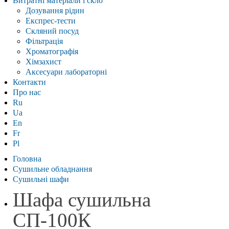
Витратні матеріали і скло
Дозування рідин
Експрес-тести
Скляний посуд
Фільтрація
Хроматографія
Хімзахист
Аксесуари лабораторні
Контакти
Про нас
Ru
Ua
En
Fr
Pl
Головна
Сушильне обладнання
Сушильні шафи
Шафа сушильна
СП-100К