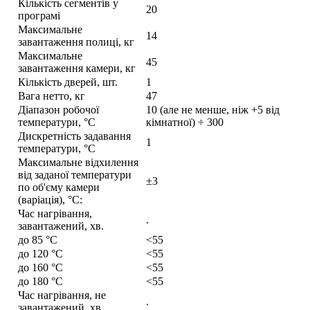
Кількість сегментів у
20
програмі
Максимальне
14
завантаження полиці, кг
Максимальне
45
завантаження камери, кг
Кількість дверей, шт.
1
Вага нетто, кг
47
Діапазон робочої
10 (але не менше, ніж +5 від
температури, °С
кімнатної) ÷ 300
Дискретність задавання
1
температури, °С
Максимальне відхилення
від заданої температури
±3
по об'єму камери
(варіація), °С:
Час нагрівання,
.
завантажений, хв.
до 85 °С
<55
до 120 °С
<55
до 160 °С
<55
до 180 °С
<55
Час нагрівання, не
.
завантажений, хв.