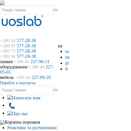
+380 44
577-28-38
+380 95
577-28-38
ua
+380 73
577-28-38
ru
+380 96
577-28-38
en
химия
+380 44
227-96-51
pl
оборудование
+380 44
227-
fr
05-65
мебель
+380 44
227-09-20
Перейти в контакты
Корзина порожня
Реактиви та розчинники