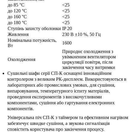
до 85 °С
<25
до 120 °С
<25
до 160 °С
<25
до 180 °С
<25
Ступінь захисту оболонки
IP 20
Живлення
230 В ±10 %, 50 Гц
Номінальна потужність,
1600
Вт
Природнє охолодження з
увімкненим вентилятором
Охолодження
циркуляції повітря, після
закінчення часу витримки
Сушильні шафи серії СП-К оснащені інноваційним
контролером з великим РК-дисплеєм. Використовуються в
лабораторних або промислових умовах, для сушіння,
випаровування, температурного іспиту матеріалів,
проведення експериментів з високочутливими
компонентами, сушіння або гартування електронних
компонентів.
Універсальна піч СП-К з таймером та ефективним нагрівом
забезпечує швидке сушіння, а звукова сигналізація
сповістить користувача про закінчення процесу.