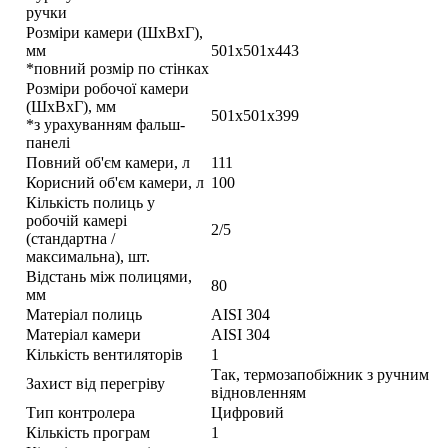
ручки
Розміри камери (ШхВхГ),
мм
501х501х443
*повний розмір по стінках
Розміри робочої камери
(ШхВхГ), мм
501х501х399
*з урахуванням фальш-
панелі
Повний об'єм камери, л
111
Корисний об'єм камери, л
100
Кількість полиць у
робочій камері
2/5
(стандартна /
максимальна), шт.
Відстань між полицями,
80
мм
Матеріал полиць
AISI 304
Матеріал камери
AISI 304
Кількість вентиляторів
1
Так, термозапобіжник з ручним
Захист від перегріву
відновленням
Тип контролера
Цифровий
Кількість програм
1