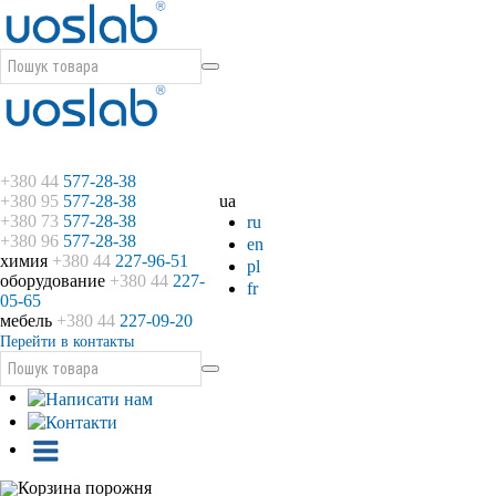
+380 44
577-28-38
+380 95
577-28-38
ua
+380 73
577-28-38
ru
+380 96
577-28-38
en
химия
+380 44
227-96-51
pl
оборудование
+380 44
227-
fr
05-65
мебель
+380 44
227-09-20
Перейти в контакты
Корзина порожня