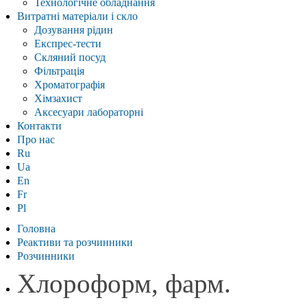
Технологічне обладнання
Витратні матеріали і скло
Дозування рідин
Експрес-тести
Скляний посуд
Фільтрація
Хроматографія
Хімзахист
Аксесуари лабораторні
Контакти
Про нас
Ru
Ua
En
Fr
Pl
Головна
Реактиви та розчинники
Розчинники
Хлороформ, фарм.