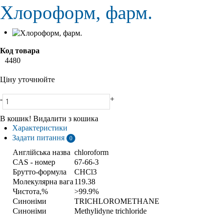
Хлороформ, фарм.
Код товара
4480
Ціну уточнюйте
-
+
В кошик!
Видалити з кошика
Характеристики
Задати питання
0
Англійська назва
chloroform
CAS - номер
67-66-3
Брутто-формула
CHCl3
Молекулярна вага
119.38
Чистота,%
>99.9%
Синоніми
TRICHLOROMETHANE
Синоніми
Methylidyne trichloride