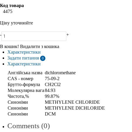
Код товара
4475
Ціну уточнюйте
-
+
В кошик!
Видалити з кошика
Характеристики
Задати питання
0
Характеристики
Англійська назва
dichloromethane
CAS - номер
75-09-2
Брутто-формула
CH2Cl2
Молекулярна вага
84.93
Чистота,%
99.87%
Синоніми
METHYLENE CHLORIDE
Синоніми
METHYLENE DICHLORIDE
Синоніми
DCM
Comments (0)