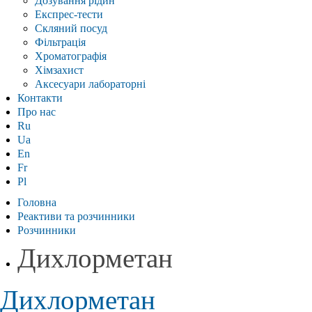
Дозування рідин
Експрес-тести
Скляний посуд
Фільтрація
Хроматографія
Хімзахист
Аксесуари лабораторні
Контакти
Про нас
Ru
Ua
En
Fr
Pl
Головна
Реактиви та розчинники
Розчинники
Дихлорметан
Дихлорметан