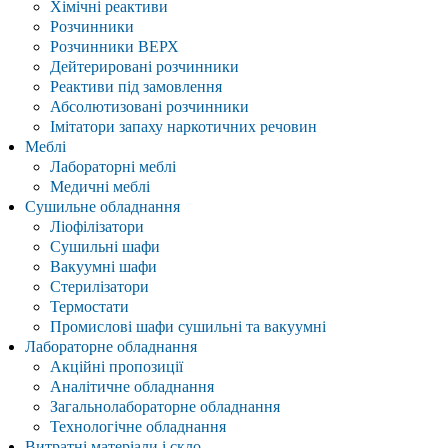
Хімічні реактиви
Розчинники
Розчинники ВЕРХ
Дейтерировані розчинники
Реактиви під замовлення
Абсолютизовані розчинники
Імітатори запаху наркотичних речовин
Меблі
Лабораторні меблі
Медичні меблі
Сушильне обладнання
Ліофілізатори
Сушильні шафи
Вакуумні шафи
Стерилізатори
Термостати
Промислові шафи сушильні та вакуумні
Лабораторне обладнання
Акційні пропозиції
Аналітичне обладнання
Загальнолабораторне обладнання
Технологічне обладнання
Витратні матеріали і скло