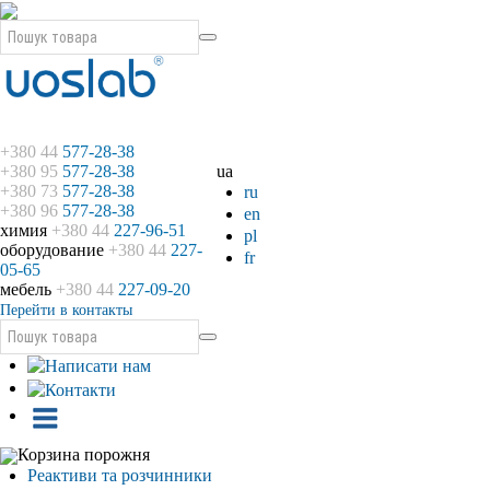
+380 44
577-28-38
+380 95
577-28-38
ua
+380 73
577-28-38
ru
+380 96
577-28-38
en
химия
+380 44
227-96-51
pl
оборудование
+380 44
227-
fr
05-65
мебель
+380 44
227-09-20
Перейти в контакты
Корзина порожня
Реактиви та розчинники