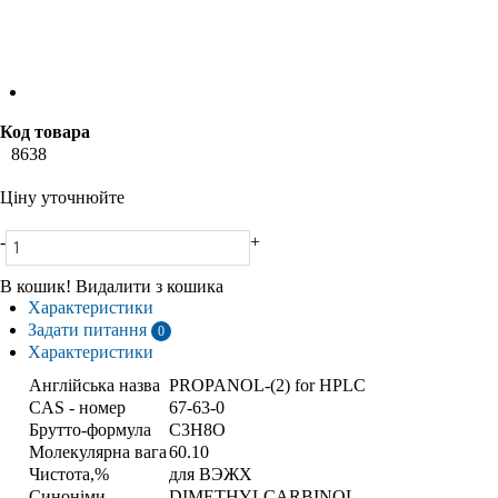
Код товара
8638
Ціну уточнюйте
-
+
В кошик!
Видалити з кошика
Характеристики
Задати питання
0
Характеристики
Англійська назва
PROPANOL-(2) for HPLC
CAS - номер
67-63-0
Брутто-формула
C3H8O
Молекулярна вага
60.10
Чистота,%
для ВЭЖХ
Синоніми
DIMETHYLCARBINOL