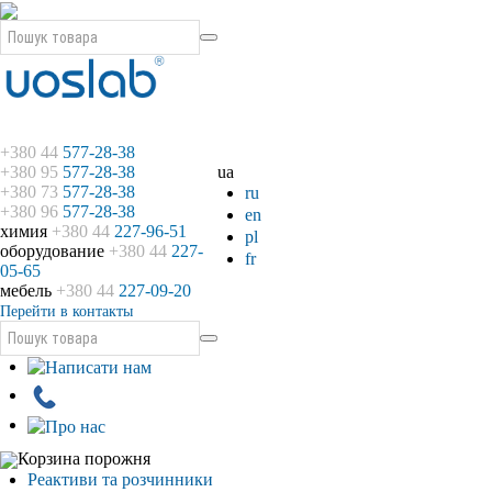
+380 44
577-28-38
+380 95
577-28-38
ua
+380 73
577-28-38
ru
+380 96
577-28-38
en
химия
+380 44
227-96-51
pl
оборудование
+380 44
227-
fr
05-65
мебель
+380 44
227-09-20
Перейти в контакты
Корзина порожня
Реактиви та розчинники