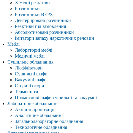
Хімічні реактиви
Розчинники
Розчинники ВЕРХ
Дейтерировані розчинники
Реактиви під замовлення
Абсолютизовані розчинники
Імітатори запаху наркотичних речовин
Меблі
Лабораторні меблі
Медичні меблі
Сушильне обладнання
Ліофілізатори
Сушильні шафи
Вакуумні шафи
Стерилізатори
Термостати
Промислові шафи сушильні та вакуумні
Лабораторне обладнання
Акційні пропозиції
Аналітичне обладнання
Загальнолабораторне обладнання
Технологічне обладнання