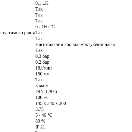
0.1 ±K
Так
Так
Так
0 - 160 °C
допустимого рівня
Так
Так
Нагнітальний або відсмоктуючий насос
Так
0.3 бар
0.2 бар
18л/мин
150 мм
Так
Зажим
DIN 12876
100 %
145 x 340 x 200
3.75
5 - 40 °C
80 %
IP 21