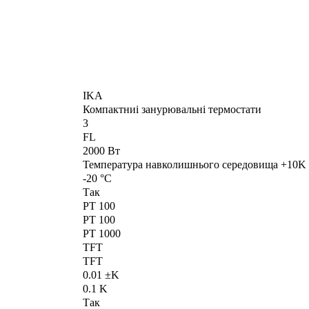
IKA
Компактниі занурювальні термостати
3
FL
2000 Вт
Температура навколишнього середовища +10K 
-20 °C
Так
PT 100
PT 100
PT 1000
TFT
TFT
0.01 ±K
0.1 K
Так