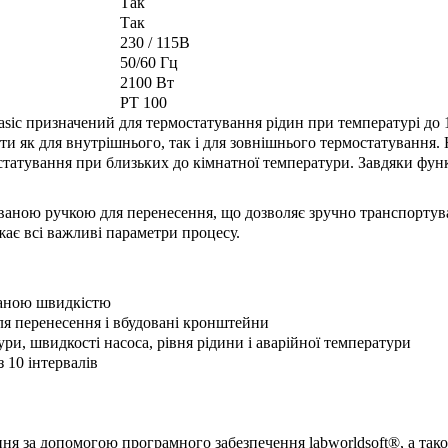
Так
Так
230 / 115В
50/60 Гц
2100 Вт
PT 100
ic призначений для термостатування рідин при температурі до 
ти як для внутрішнього, так і для зовнішнього термостатування
татування при близьких до кімнатної температури. Завдяки функц
аною ручкою для перенесення, що дозволяє зручно транспортуват
ає всі важливі параметри процесу.
ваною швидкістю
для перенесення і вбудовані кронштейни
и, швидкості насоса, рівня рідини і аварійної температури
 10 інтервалів
ня за допомогою програмного забезпечення labworldsoft®, а тако