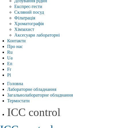
Дозування рідин
Експрес-тести
Скляний посуд
Фільтрація
Хроматографія
Хімзахист
Аксесуари лабораторні
Контакти
Про нас
Ru
Ua
En
Fr
Pl
Головна
Лабораторне обладнання
Загальнолабораторне обладнання
Термостати
ICC control