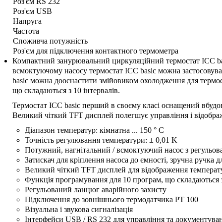
Роз'єм RS 232
Роз'єм USB
Напруга
Частота
Споживча потужність
Роз'єм для підключення контактного термометра
Компактний занурювальний циркуляційний термостат ICC bas
всмоктуючому насосу термостат ICC basic можна застосовува
basic можна дооснастити змійовиком охолодження для термос
що складаються з 10 інтервалів.
Термостат ICC basic перший в своєму класі оснащений вбудов
Великий чіткий TFT дисплей полегшує управління і відображ
Діапазон температур: кімнатна ... 150 ° C
Точність регулювання температури: ± 0,01 K
Потужний, нагнітальний / всмоктуючий насос з регульо
Затискач для кріплення насоса до ємності, зручна ручка 
Великий чіткий TFT дисплей для відображення температур
Функція програмування для 10 програм, що складаються з
Регульований ланцюг аварійного захисту
Підключення до зовнішнього термодатчика PT 100
Візуальна і звукова сигналізація
Інтерфейси USB / RS 232 для управління та документуван