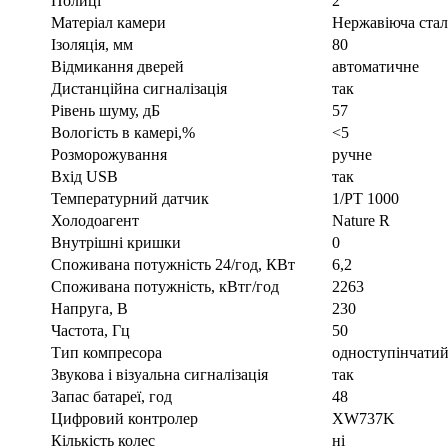
Полиці
2
Матеріал камери
Нержавіюча стал
Ізоляція, мм
80
Відмикання дверей
автоматичне
Дистанційна сигналізація
так
Рівень шуму, дБ
57
Вологість в камері,%
<5
Розморожування
ручне
Вхід USB
так
Температурний датчик
1/PT 1000
Холодоагент
Nature R
Внутрішні кришки
0
Споживана потужність 24/год, КВт
6,2
Споживана потужність, кВтг/год
2263
Напруга, В
230
Частота, Гц
50
Тип компресора
одноступінчати
Звукова і візуальна сигналізація
так
Запас батареї, год
48
Цифровий контролер
XW737K
Кількість колес
ні