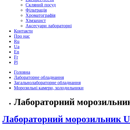
Скляний посуд
Фільтрація
Хроматографія
Хімзахист
Аксесуари лабораторні
Контакти
Про нас
Ru
Ua
En
Fr
Pl
Головна
Лабораторне обладнання
Загальнолабораторне обладнання
Морозильні камери, холодильники
Лабораторний морозильни
Лабораторний морозильник U