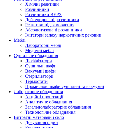
Хімічні реактиви
Розчинники
Розчинники ВЕРХ
Дейтерировані розчинники
Реактиви під замовлення
Абсолютизовані розчинники
Імітатори запаху наркотичних речовин
Меблі
Лабораторні меблі
Медичні меблі
Сушильне обладнання
Ліофілізатори
Сушильні шафи
Вакуумні шафи
Стерилізатори
Термостати
Промислові шафи сушильні та вакуумні
Лабораторне обладнання
Акційні пропозиції
Аналітичне обладнання
Загальнолабораторне обладнання
Технологічне обладнання
Витратні матеріали і скло
Дозування рідин
Експрес-тести