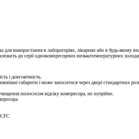
для використання в лабораторіях, лікарнях або в будь-якому іншо
належить до серії однокомпресорних низькотемпературних холоди
сть і довговічність.
внішні габарити і може заноситися через двері стандартних розм
чищення пилососом відсіку компресора, не потрібне.
мпресора
 HCFC