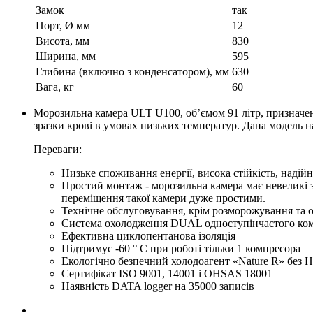
Замок
так
Порт, Ø мм
12
Висота, мм
830
Ширина, мм
595
Глибина (включно з конденсатором), мм
630
Вага, кг
60
Морозильна камера ULT U100, об’ємом 91 літр, призначена 
зразки крові в умовах низьких температур. Дана модель 
Переваги:
Низьке споживання енергії, висока стійкість, надійні
Простий монтаж - морозильна камера має невеликі зо
переміщення такої камери дуже простими.
Технічне обслуговування, крім розморожування та о
Система охолодження DUAL одноступінчастого ко
Ефективна циклопентанова ізоляція
Підтримує -60 ° C при роботі тільки 1 компресора
Екологічно безпечний холодоагент «Nature R» без
Сертифікат ISO 9001, 14001 і OHSAS 18001
Наявність DATA logger на 35000 записів