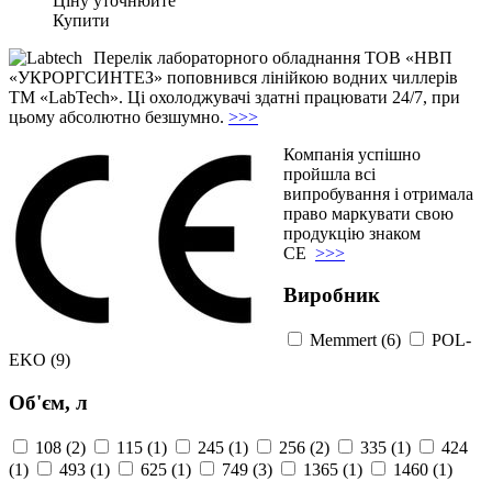
Ціну уточнюйте
Купити
Перелік лабораторного обладнання ТОВ «НВП
«УКРОРГСИНТЕЗ» поповнився лінійкою водних чиллерів
ТМ «LabTech». Ці охолоджувачі здатні працювати 24/7, при
цьому абсолютно безшумно.
>>>
Компанія успішно
пройшла всі
випробування і отримала
право маркувати свою
продукцію знаком
СЕ
>>>
Виробник
Memmert (6)
POL-
EKO (9)
Об'єм, л
108 (2)
115 (1)
245 (1)
256 (2)
335 (1)
424
(1)
493 (1)
625 (1)
749 (3)
1365 (1)
1460 (1)