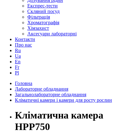
Дозування рідин
Експрес-тести
Скляний посуд
Фільтрація
Хроматографія
Хімзахист
Аксесуари лабораторні
Контакти
Про нас
Ru
Ua
En
Fr
Pl
Головна
Лабораторне обладнання
Загальнолабораторне обладнання
Кліматичні камери і камери для росту рослин
Кліматична камера
HPP750