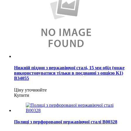
Нижній піддон з нержавіючої сталі, 15 мм обід (може
використовуватися тільки в поєднанні з опцією K1)
B34055
Ціну уточнюйте
Купити
Полиці з перфорованої нержавіючої сталі B00328