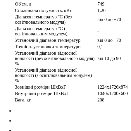
Об'єм, л
749
Споживана потужність, кВт
1,20
Діапазон температур °С (без
від 0 до +70
освітлювального модуля)
Діапазон температур °С (з
-
освітлювальним модулем)
Установчий діапазон температур
від 0 до +70
Точність установки температури
0,1
Установчий діапазон відносної
вологості (без освітлювального модуля)
від 10 до 90
%
Установчий діапазон відносної
вологості (з освітлювальним модулем)
-
%
Зовнішні розміри ШхВхГ
1224х1726х874
Внутрішні розміри ШхВхГ
1040x1200x600
Вага, кг
208