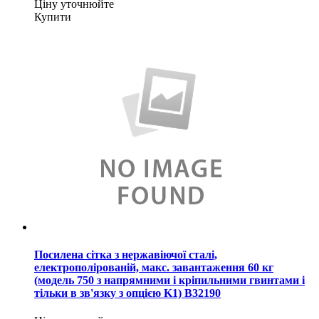
Ціну уточнюйте
Купити
Посилена сітка з нержавіючої сталі,
електрополірованій, макс. завантаження 60 кг
(модель 750 з напрямними і кріпильними гвинтами і
тільки в зв'язку з опцією K1) B32190