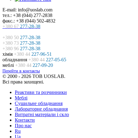
E-mail: info@uoslab.com
тел.: +38 (044) 277-2838
факс.: +38 (044) 502-4832
+380 67
277-28-38
+380 50
277-28-38
+380 73
277-28-38
+380 96
277-28-38
хімія
+380 44
227-96-51
обладнання
+380 44
227-05-65
меблі
+380 44
227-09-20
Перейти в контакты
© 2000 - 2026 ТОВ UOSLAB.
Всі права захищені.
Реактиви та розчинники
Меблі
Сушильне обладнання
Лабораторне обладнання
Витратні матеріали і скло
Контакти
Про нас
Ru
Ua