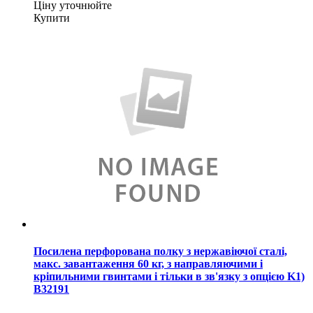
Ціну уточнюйте
Купити
Посилена перфорована полку з нержавіючої сталі,
макс. завантаження 60 кг, з направляючими і
кріпильними гвинтами і тільки в зв'язку з опцією K1)
B32191