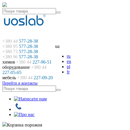
+380 44
577-28-38
+380 95
577-28-38
ua
+380 73
577-28-38
ru
+380 96
577-28-38
en
химия
+380 44
227-96-51
pl
оборудование
+380 44
fr
227-05-65
мебель
+380 44
227-09-20
Перейти в контакты
Корзина порожня