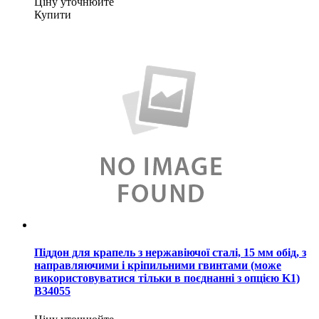
Ціну уточнюйте
Купити
Піддон для крапель з нержавіючої сталі, 15 мм обід, з
направляючими і кріпильними гвинтами (може
використовуватися тільки в поєднанні з опцією K1)
B34055