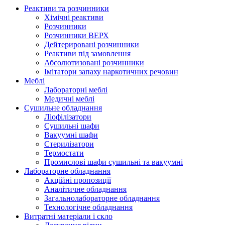
Реактиви та розчинники
Хімічні реактиви
Розчинники
Розчинники ВЕРХ
Дейтерировані розчинники
Реактиви під замовлення
Абсолютизовані розчинники
Імітатори запаху наркотичних речовин
Меблі
Лабораторні меблі
Медичні меблі
Сушильне обладнання
Ліофілізатори
Сушильні шафи
Вакуумні шафи
Стерилізатори
Термостати
Промислові шафи сушильні та вакуумні
Лабораторне обладнання
Акційні пропозиції
Аналітичне обладнання
Загальнолабораторне обладнання
Технологічне обладнання
Витратні матеріали і скло