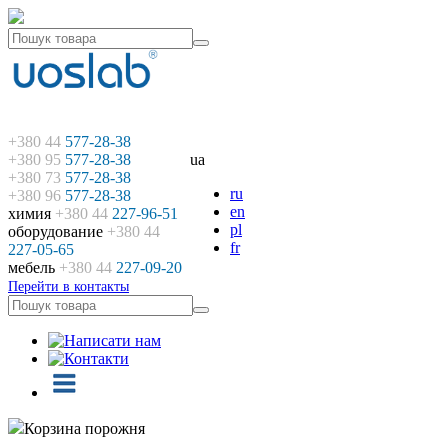
+380 44
577-28-38
+380 95
577-28-38
ua
+380 73
577-28-38
ru
+380 96
577-28-38
en
химия
+380 44
227-96-51
pl
оборудование
+380 44
fr
227-05-65
мебель
+380 44
227-09-20
Перейти в контакты
Корзина порожня