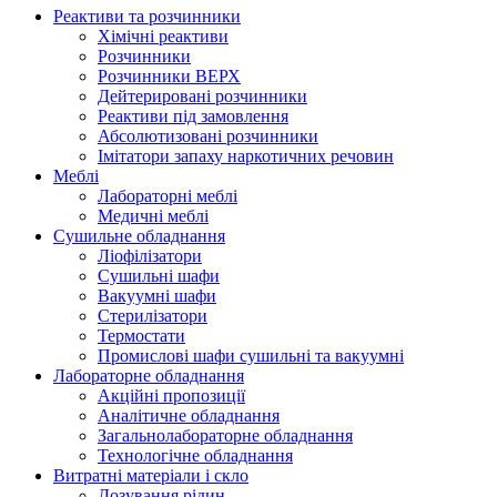
Реактиви та розчинники
Хімічні реактиви
Розчинники
Розчинники ВЕРХ
Дейтерировані розчинники
Реактиви під замовлення
Абсолютизовані розчинники
Імітатори запаху наркотичних речовин
Меблі
Лабораторні меблі
Медичні меблі
Сушильне обладнання
Ліофілізатори
Сушильні шафи
Вакуумні шафи
Стерилізатори
Термостати
Промислові шафи сушильні та вакуумні
Лабораторне обладнання
Акційні пропозиції
Аналітичне обладнання
Загальнолабораторне обладнання
Технологічне обладнання
Витратні матеріали і скло
Дозування рідин