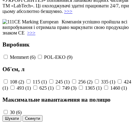
«УКРОРГСИНТЕЗ» поповнився лінійкою водних чиллерів
ТМ «LabTech». Ці охолоджувачі здатні працювати 24/7, при
цьому абсолютно безшумно.
>>>
Компанія успішно пройшла всі
випробування і отримала право маркувати свою продукцію
знаком СЕ
>>>
Виробник
Memmert (6)
POL-EKO (9)
Об'єм, л
108 (2)
115 (1)
245 (1)
256 (2)
335 (1)
424
(1)
493 (1)
625 (1)
749 (3)
1365 (1)
1460 (1)
Максимальне навантаження на полицю
30 (6)