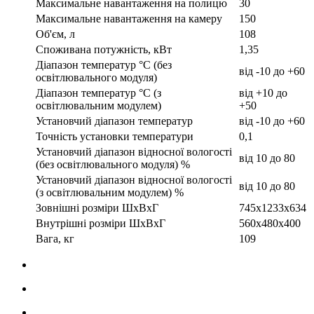
Максимальне навантаження на полицю
30
Максимальне навантаження на камеру
150
Об'єм, л
108
Споживана потужність, кВт
1,35
Діапазон температур °С (без
від -10 до +60
освітлювального модуля)
Діапазон температур °С (з
від +10 до
освітлювальним модулем)
+50
Установчий діапазон температур
від -10 до +60
Точність установки температури
0,1
Установчий діапазон відносної вологості
від 10 до 80
(без освітлювального модуля) %
Установчий діапазон відносної вологості
від 10 до 80
(з освітлювальним модулем) %
Зовнішні розміри ШхВхГ
745х1233х634
Внутрішні розміри ШхВхГ
560x480x400
Вага, кг
109