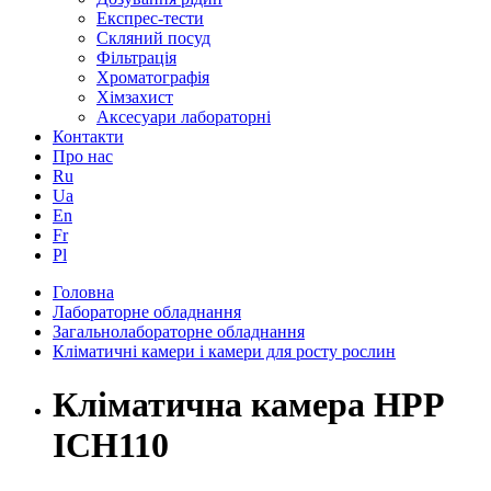
Експрес-тести
Скляний посуд
Фільтрація
Хроматографія
Хімзахист
Аксесуари лабораторні
Контакти
Про нас
Ru
Ua
En
Fr
Pl
Головна
Лабораторне обладнання
Загальнолабораторне обладнання
Кліматичні камери і камери для росту рослин
Кліматична камера HPP
ICH110