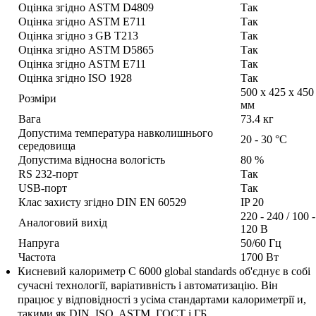
Оцінка згідно ASTM D4809
Так
Оцінка згідно ASTM E711
Так
Оцінка згідно з GB T213
Так
Оцінка згідно ASTM D5865
Так
Оцінка згідно ASTM E711
Так
Оцінка згідно ISO 1928
Так
500 x 425 x 450
Розміри
мм
Вага
73.4 кг
Допустима температура навколишнього
20 - 30 °C
середовища
Допустима відносна вологість
80 %
RS 232-порт
Так
USB-порт
Так
Клас захисту згідно DIN EN 60529
IP 20
220 - 240 / 100 -
Аналоговий вихід
120 В
Напруга
50/60 Гц
Частота
1700 Вт
Кисневий калориметр C 6000 global standards об'єднує в собі
сучасні технології, варіативність і автоматизацію. Він
працює у відповідності з усіма стандартами калориметрії и,
такими як DIN, ISO, ASTM, ГОСТ і ГБ.