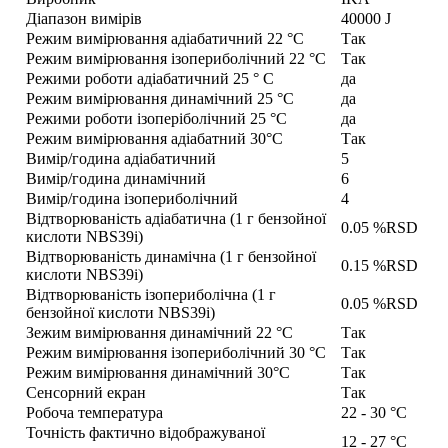
Діапазон вимірів
40000 J
Режим вимірювання адіабатичний 22 °C
Так
Режим вимірювання ізопериболічний 22 °C
Так
Режими роботи адіабатичний 25 ° C
да
Режим вимірювання динамічний 25 °C
да
Режими роботи ізоперіболічний 25 °C
да
Режим вимірювання адіабатний 30°C
Так
Вимір/година адіабатичний
5
Вимір/година динамічний
6
Вимір/година ізопериболічний
4
Відтворюваність адіабатична (1 г бензойної
0.05 %RSD
кислоти NBS39i)
Відтворюваність динамічна (1 г бензойної
0.15 %RSD
кислоти NBS39i)
Відтворюваність ізопериболічна (1 г
0.05 %RSD
бензойної кислоти NBS39i)
Зежим вимірювання динамічний 22 °C
Так
Режим вимірювання ізопериболічний 30 °C
Так
Режим вимірювання динамічний 30°C
Так
Сенсорний екран
Так
Робоча температура
22 - 30 °C
Точність фактично відображуваної
12 - 27 °C