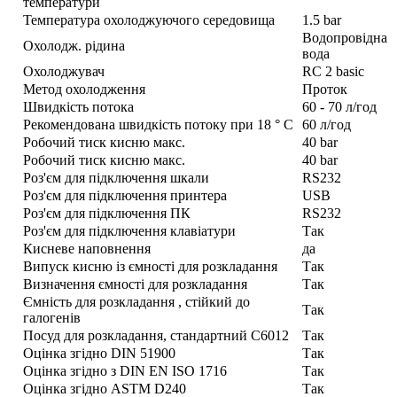
температури
Температура охолоджуючого середовища
1.5 bar
Водопровідна
Охолодж. рідина
вода
Охолоджувач
RC 2 basic
Метод охолодження
Проток
Швидкість потока
60 - 70 л/год
Рекомендована швидкість потоку при 18 ° C
60 л/год
Робочий тиск кисню макс.
40 bar
Робочий тиск кисню макс.
40 bar
Роз'єм для підключення шкали
RS232
Роз'єм для підключення принтера
USB
Роз'єм для підключення ПК
RS232
Роз'єм для підключення клавіатури
Так
Кисневе наповнення
да
Випуск кисню із ємності для розкладання
Так
Визначення ємності для розкладання
Так
Ємність для розкладання , стійкий до
Так
галогенів
Посуд для розкладання, стандартний С6012
Так
Оцінка згідно DIN 51900
Так
Оцінка згідно з DIN EN ISO 1716
Так
Оцінка згідно ASTM D240
Так