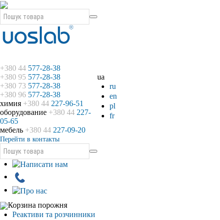
+380 44
577-28-38
+380 95
577-28-38
ua
+380 73
577-28-38
ru
+380 96
577-28-38
en
химия
+380 44
227-96-51
pl
оборудование
+380 44
227-
fr
05-65
мебель
+380 44
227-09-20
Перейти в контакты
Корзина порожня
Реактиви та розчинники