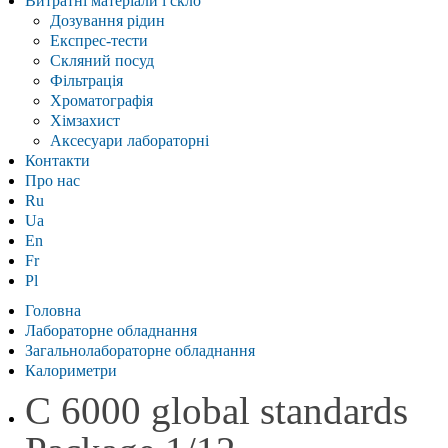
Витратні матеріали і скло
Дозування рідин
Експрес-тести
Скляний посуд
Фільтрація
Хроматографія
Хімзахист
Аксесуари лабораторні
Контакти
Про нас
Ru
Ua
En
Fr
Pl
Головна
Лабораторне обладнання
Загальнолабораторне обладнання
Калориметри
C 6000 global standards