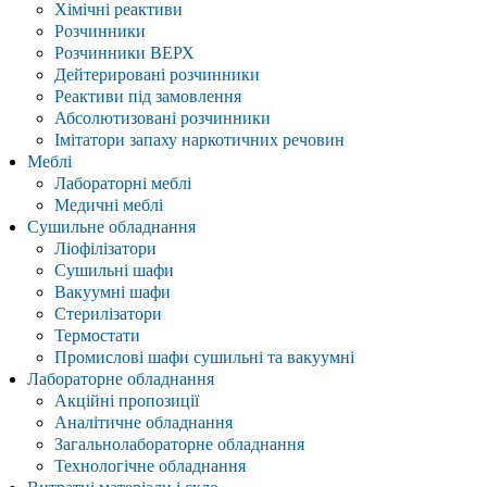
Хімічні реактиви
Розчинники
Розчинники ВЕРХ
Дейтерировані розчинники
Реактиви під замовлення
Абсолютизовані розчинники
Імітатори запаху наркотичних речовин
Меблі
Лабораторні меблі
Медичні меблі
Сушильне обладнання
Ліофілізатори
Сушильні шафи
Вакуумні шафи
Стерилізатори
Термостати
Промислові шафи сушильні та вакуумні
Лабораторне обладнання
Акційні пропозиції
Аналітичне обладнання
Загальнолабораторне обладнання
Технологічне обладнання