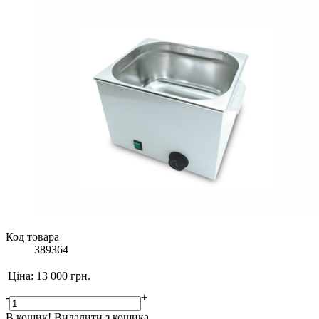
Код товара
389364
Ціна:
13 000
грн.
-
+
В кошик!
Видалити з кошика