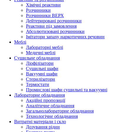
Хімічні реактиви
Розчинники
Розчинники ВЕРХ
Дейтерировані розчинники
Реактиви під замовлення
Абсолютизовані розчинники
Імітатори запаху наркотичних речовин
Меблі
Лабораторні меблі
Медичні меблі
Сушильне обладнання
Ліофілізатори
Сушильні шафи
Вакуумні шафи
Стерилізатори
Термостати
Промислові шафи сушильні та вакуумні
Лабораторне обладнання
Акційні пропозиції
Аналітичне обладнання
Загальнолабораторне обладнання
Технологічне обладнання
Витратні матеріали і скло
Дозування рідин