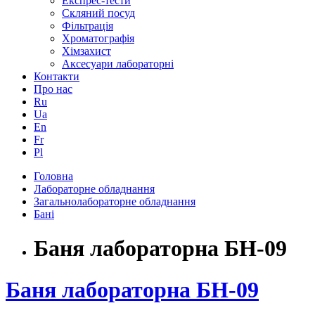
Експрес-тести
Скляний посуд
Фільтрація
Хроматографія
Хімзахист
Аксесуари лабораторні
Контакти
Про нас
Ru
Ua
En
Fr
Pl
Головна
Лабораторне обладнання
Загальнолабораторне обладнання
Бані
Баня лабораторна БН-09
Баня лабораторна БН-09