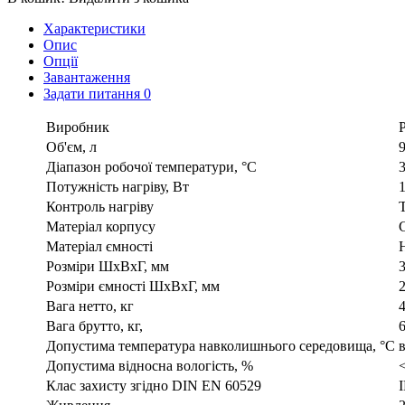
Характеристики
Опис
Опції
Завантаження
Задати питання
0
Виробник
Об'єм, л
Діапазон робочої температури, °С
Потужність нагріву, Вт
Контроль нагріву
Матеріал корпусу
Матеріал ємності
Розміри ШхВхГ, мм
Розміри ємності ШхВхГ, мм
Вага нетто, кг
4
Вага брутто, кг,
6
Допустима температура навколишнього середовища, °С
в
Допустима відносна вологість, %
Клас захисту згідно DIN EN 60529