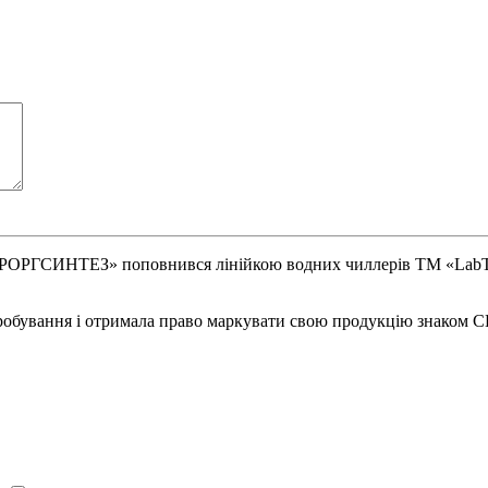
ОРГСИНТЕЗ» поповнився лінійкою водних чиллерів ТМ «LabTech
робування і отримала право маркувати свою продукцію знаком 