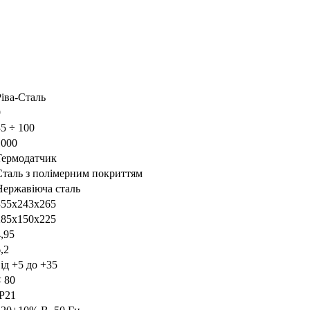
Ріва-Сталь
9
35 ÷ 100
1000
Термодатчик
Сталь з полімерним покриттям
Нержавіюча сталь
355х243х265
285х150х225
,95
,2
ід +5 до +35
< 80
IP21