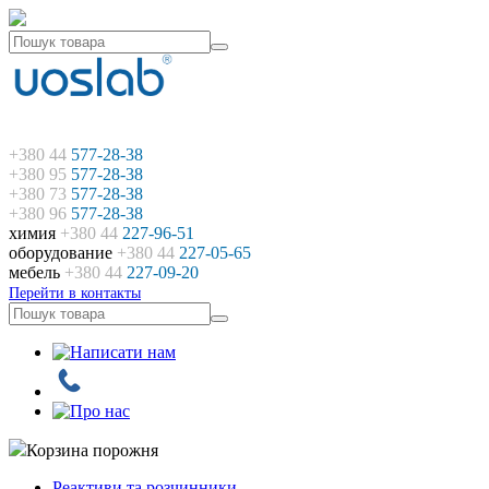
+380 44
577-28-38
+380 95
577-28-38
+380 73
577-28-38
+380 96
577-28-38
химия
+380 44
227-96-51
оборудование
+380 44
227-05-65
мебель
+380 44
227-09-20
Перейти в контакты
Корзина порожня
Реактиви та розчинники