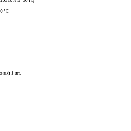
220±10% В, 50 Гц
00 °С
ння) 1 шт.