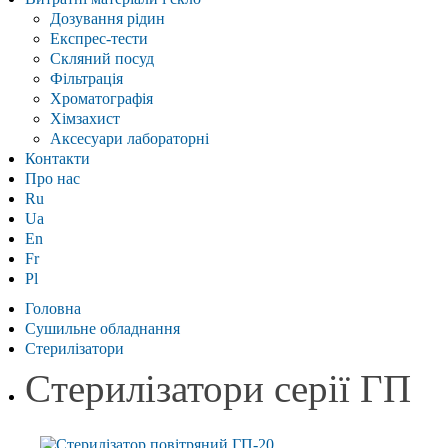
Дозування рідин
Експрес-тести
Скляний посуд
Фільтрація
Хроматографія
Хімзахист
Аксесуари лабораторні
Контакти
Про нас
Ru
Ua
En
Fr
Pl
Головна
Сушильне обладнання
Стерилізатори
Cтерилізатори серії ГП