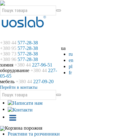
+380 44
577-28-38
+380 95
577-28-38
ua
+380 73
577-28-38
ru
+380 96
577-28-38
en
химия
+380 44
227-96-51
pl
оборудование
+380 44
227-
fr
05-65
мебель
+380 44
227-09-20
Перейти в контакты
Корзина порожня
Реактиви та розчинники