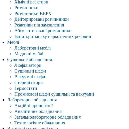
Хімічні реактиви
Розчинники
Розчинники ВЕРХ
Дейтерировані розчинники
Реактиви під замовлення
Абсолютизовані розчинники
Імітатори запаху наркотичних речовин
Меблі
Лабораторні меблі
Медичні меблі
Сушильне обладнання
Ліофілізатори
Сушильні шафи
Вакуумні шафи
Стерилізатори
Термостати
Промислові шафи сушильні та вакуумні
Лабораторне обладнання
Акційні пропозиції
Аналітичне обладнання
Загальнолабораторне обладнання
Технологічне обладнання
Витратні матеріали і скло