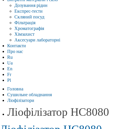
Дозування рідин
Експрес-тести
Скляний посуд
Фільтрація
Хроматографія
Хімзахист
Аксесуари лабораторні
Контакти
Про нас
Ru
Ua
En
Fr
Pl
Головна
Сушильне обладнання
Ліофілізатори
Ліофілізатор HC8080