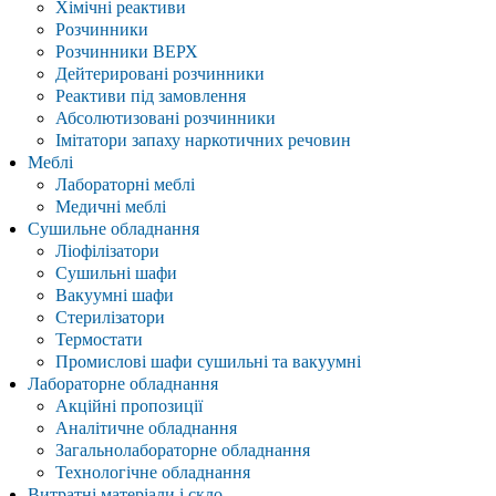
Хімічні реактиви
Розчинники
Розчинники ВЕРХ
Дейтерировані розчинники
Реактиви під замовлення
Абсолютизовані розчинники
Імітатори запаху наркотичних речовин
Меблі
Лабораторні меблі
Медичні меблі
Сушильне обладнання
Ліофілізатори
Сушильні шафи
Вакуумні шафи
Стерилізатори
Термостати
Промислові шафи сушильні та вакуумні
Лабораторне обладнання
Акційні пропозиції
Аналітичне обладнання
Загальнолабораторне обладнання
Технологічне обладнання
Витратні матеріали і скло