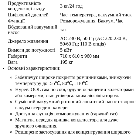
Продуктивність
3 кг/24 год
конденсації льоду
Цифровий дисплей
Час, температура, вакуумний тиск
Функції
Розморожування, Вакуум, Час
Вбудований вакуумний
так
насос
AC 230 В, 50 Гц (AC 220-230 В,
Джерело живлення
50/60 Гц; 110 В опція)
Вимоги до потужності
5 кВт
Габарити
710 х 610 х 960 мм
Вага
195 кг
Основні характеристики:
Забезпечує широке покриття розчинниками, знижуючи
температуру до -55℃, 80℃, -110℃
HyperCOOL сам по собі, будучи оснащений колекторами
або камерами, стає універсальним ліофілізатором.
Сумісний вакуумний роторний лопатевий насос створює
вакуум всередині камери.
Доступна функція розморожування (гарячий газ).
Магнітна передня кришка конденсатора для дуже
зручного очищення.
Розширене застосування для концентрування ширшого