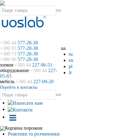
+380 44
577-28-38
+380 95
577-28-38
ua
+380 73
577-28-38
ru
+380 96
577-28-38
en
химия
+380 44
227-96-51
pl
оборудование
+380 44
227-
fr
05-65
мебель
+380 44
227-09-20
Перейти в контакты
Корзина порожня
Реактиви та розчинники