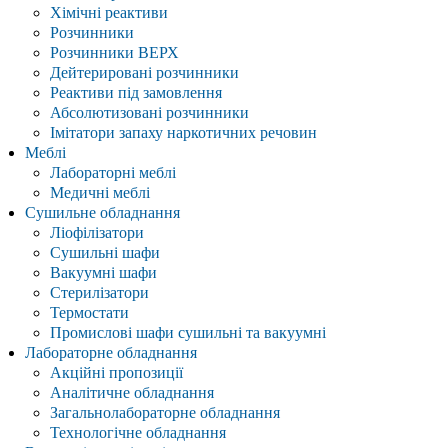
Хімічні реактиви
Розчинники
Розчинники ВЕРХ
Дейтерировані розчинники
Реактиви під замовлення
Абсолютизовані розчинники
Імітатори запаху наркотичних речовин
Меблі
Лабораторні меблі
Медичні меблі
Сушильне обладнання
Ліофілізатори
Сушильні шафи
Вакуумні шафи
Стерилізатори
Термостати
Промислові шафи сушильні та вакуумні
Лабораторне обладнання
Акційні пропозиції
Аналітичне обладнання
Загальнолабораторне обладнання
Технологічне обладнання