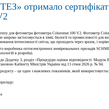
» отримало сертифікат «
V2
 для фотометра фотометра Coloromat 100 V2. Фотометр Coloro
 широко застосовується в хімії, біології та промисловості для в
ання інтенсивності світла, що проходить через зразок, і порів
о виробника оптоелектронних вимірювальних приладів SCHMI
нологій в розробці.
до Додатку 3, розділ «Процедури оцінки відповідності. Модуль В
ановою Кабінету Міністрів України від 13 січня 2026 р. № 94.
родукту – це один з важливих показників, який використовується 
приладу:
на