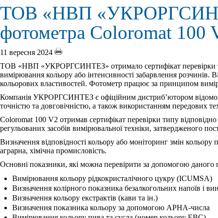
ТОВ «НВП «УКРОРГСИНТЕЗ
фотометра Coloromat 100 
11 вересня 2024
ТОВ «НВП «УКРОРГСИНТЕЗ» отримало сертифікат перевірки типу
вимірювання кольору або інтенсивності забарвлення розчинів. Він
кольорових властивостей. Фотометр працює за принципом вимірюв
Компанія УКРОРГСИНТЕЗ є офіційним дистриб’ютором відомог
точністю та довговічністю, а також використанням передових тех
Coloromat 100 V2 отримав сертифікат перевірки типу відповідно 
регульованих засобів вимірювальної техніки, затвердженого пост
Визначення відповідності кольору або моніторинг змін кольору п
аграрна, хімічна промисловість.
Основні показники, які можна перевірити за допомогою даного 
Вимірювання кольору рідкокристалічного цукру (ICUMSA)
Визначення колірного показника безалкогольних напоїв і ви
Визначення кольору екстрактів (кави та ін.)
Визначення показника кольору за допомогою APHA-числа
Вимірювання кольору пива та сусла (номер кольору EBC)