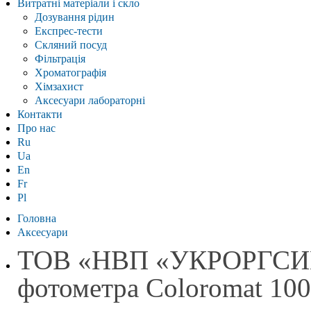
Витратні матеріали і скло
Дозування рідин
Експрес-тести
Скляний посуд
Фільтрація
Хроматографія
Хімзахист
Аксесуари лабораторні
Контакти
Про нас
Ru
Ua
En
Fr
Pl
Головна
Аксесуари
ТОВ «НВП «УКРОРГСИНТЕ
фотометра Coloromat 10