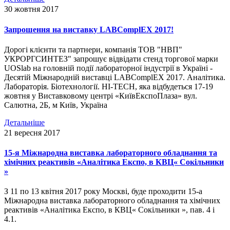
30 жовтня 2017
Запрошення на виставку LABComplEX 2017!
Дорогі клієнти та партнери, компанія ТОВ "НВП"
УКРОРГСИНТЕЗ" запрошує відвідати стенд торгової марки
UOSlab на головній події лабораторної індустрії в Україні -
Десятій Міжнародній виставці LABComplEX 2017. Аналітика.
Лабораторія. Біотехнології. HI-TECH, яка відбудеться 17-19
жовтня у Виставковому центрі «КиївЕкспоПлаза» вул.
Салютна, 2Б, м Київ, Україна
Детальніше
21 вересня 2017
15-я Міжнародна виставка лабораторного обладнання та
хімічних реактивів «Аналітика Експо, в КВЦ« Сокільники
»
З 11 по 13 квітня 2017 року Москві, буде проходити 15-а
Міжнародна виставка лабораторного обладнання та хімічних
реактивів «Аналітика Експо, в КВЦ« Сокільники », пав. 4 і
4.1.