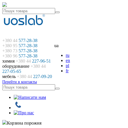
+380 44
577-28-38
+380 95
577-28-38
ua
+380 73
577-28-38
ru
+380 96
577-28-38
en
химия
+380 44
227-96-51
pl
оборудование
+380 44
fr
227-05-65
мебель
+380 44
227-09-20
Перейти в контакты
Корзина порожня