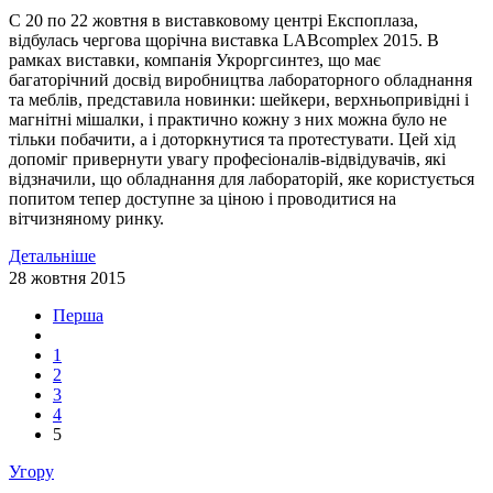
C 20 по 22 жовтня в виставковому центрі Експоплаза,
відбулась чергова щорічна виставка LABcomplex 2015. В
рамках виставки, компанія Укроргсинтез, що має
багаторічний досвід виробництва лабораторного обладнання
та меблів, представила новинки: шейкери, верхньопривідні і
магнітні мішалки, і практично кожну з них можна було не
тільки побачити, а і доторкнутися та протестувати. Цей хід
допоміг привернути увагу професіоналів-відвідувачів, які
відзначили, що обладнання для лабораторій, яке користується
попитом тепер доступне за ціною і проводитися на
вітчизняному ринку.
Детальніше
28 жовтня 2015
Перша
1
2
3
4
5
Угору