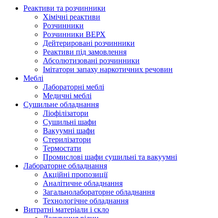
Реактиви та розчинники
Хімічні реактиви
Розчинники
Розчинники ВЕРХ
Дейтерировані розчинники
Реактиви під замовлення
Абсолютизовані розчинники
Імітатори запаху наркотичних речовин
Меблі
Лабораторні меблі
Медичні меблі
Сушильне обладнання
Ліофілізатори
Сушильні шафи
Вакуумні шафи
Стерилізатори
Термостати
Промислові шафи сушильні та вакуумні
Лабораторне обладнання
Акційні пропозиції
Аналітичне обладнання
Загальнолабораторне обладнання
Технологічне обладнання
Витратні матеріали і скло