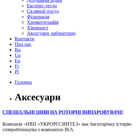
Дозування рідин
Експрес-тести
Скляний посуд
Фільтрація
Хроматографія
Хімзахист
Аксесуари лабораторні
Контакти
Про нас
Ru
Ua
En
Fr
Pl
Головна
Аксесуари
СПЕЦІАЛЬНІ ЦІНИ НА РОТОРНІ ВИПАРОВУВАЧІ!
Компанія «НВП «УКРОРГСИНТЕЗ» має багаторічну історію
співробітництва з компанією IKA.