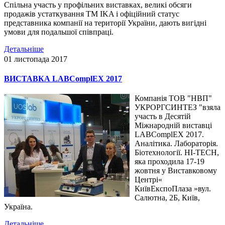
Спільна участь у профільних виставках, великі обсяги
продажів устаткування ТМ IKA і офіційний статус
представника компанії на території України, дають вигідні
умови для подальшої співпраці.
Детальніше
01 листопада 2017
ВИСТАВКА LABComplEX 2017
Компанія ТОВ "НВП"
УКРОРГСИНТЕЗ "взяла
участь в Десятій
Міжнародній виставці
LABComplEX 2017.
Аналітика. Лабораторія.
Біотехнології. HI-TECH,
яка проходила 17-19
жовтня у Виставковому
Центрі«
КиївЕкспоПлаза »вул.
Салютна, 2Б, Київ,
Україна.
Детальніше