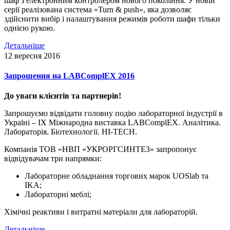
шаф з електронним контролером нового покоління. У новій
серії реалізована система «Turn & push», яка дозволяє
здійснити вибір і налаштування режимів роботи шафи тільки
однією рукою.
Детальніше
12 вересня 2016
Запрошення на LABComplEX 2016
До уваги клієнтів та партнерів!
Запрошуємо відвідати головну подію лабораторної індустрії в
Україні – IX Міжнародна виставка LABComplEX. Аналітика.
Лабораторія. Біотехнології. HI-TECH.
Компанія ТОВ «НВП «УКРОРГСИНТЕЗ» запропонує
відвідувачам три напрямки:
Лабораторне обладнання торгових марок UOSlab та
IKA;
Лабораторні меблі;
Хімічні реактиви і витратні матеріали для лабораторій.
Детальніше