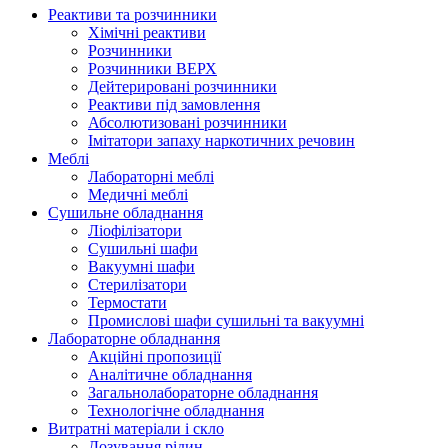
Реактиви та розчинники
Хімічні реактиви
Розчинники
Розчинники ВЕРХ
Дейтерировані розчинники
Реактиви під замовлення
Абсолютизовані розчинники
Імітатори запаху наркотичних речовин
Меблі
Лабораторні меблі
Медичні меблі
Сушильне обладнання
Ліофілізатори
Сушильні шафи
Вакуумні шафи
Стерилізатори
Термостати
Промислові шафи сушильні та вакуумні
Лабораторне обладнання
Акційні пропозиції
Аналітичне обладнання
Загальнолабораторне обладнання
Технологічне обладнання
Витратні матеріали і скло
Дозування рідин