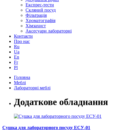
Експрес-тести
Скляний посуд
Фільтрація
Хроматографія
Хімзахист
Аксесуари лабораторні
Контакти
Про нас
Ru
Ua
En
Fr
Pl
Головна
Меблі
Лабораторні меблі
Додаткове обладнання
Сушка для лабораторного посуду ЕСУ-01