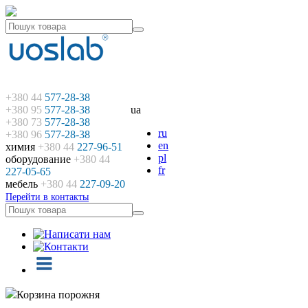
+380 44
577-28-38
+380 95
577-28-38
ua
+380 73
577-28-38
ru
+380 96
577-28-38
en
химия
+380 44
227-96-51
pl
оборудование
+380 44
fr
227-05-65
мебель
+380 44
227-09-20
Перейти в контакты
Корзина порожня