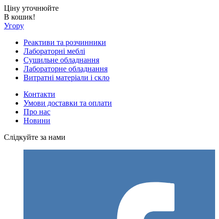
Ціну уточнюйте
В кошик!
Угору
Реактиви та розчинники
Лабораторні меблі
Сушильне обладнання
Лабораторне обладнання
Витратні матеріали і скло
Контакти
Умови доставки та оплати
Про нас
Новини
Слідкуйте за нами