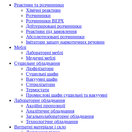
Реактиви та розчинники
Хімічні реактиви
Розчинники
Розчинники ВЕРХ
Дейтерировані розчинники
Реактиви під замовлення
Абсолютизовані розчинники
Імітатори запаху наркотичних речовин
Меблі
Лабораторні меблі
Медичні меблі
Сушильне обладнання
Ліофілізатори
Сушильні шафи
Вакуумні шафи
Стерилізатори
Термостати
Промислові шафи сушильні та вакуумні
Лабораторне обладнання
Акційні пропозиції
Аналітичне обладнання
Загальнолабораторне обладнання
Технологічне обладнання
Витратні матеріали і скло