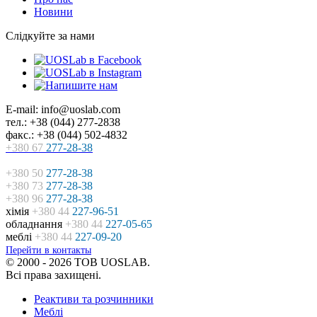
Новини
Слідкуйте за нами
E-mail: info@uoslab.com
тел.: +38 (044) 277-2838
факс.: +38 (044) 502-4832
+380 67
277-28-38
+380 50
277-28-38
+380 73
277-28-38
+380 96
277-28-38
хімія
+380 44
227-96-51
обладнання
+380 44
227-05-65
меблі
+380 44
227-09-20
Перейти в контакты
© 2000 - 2026 ТОВ UOSLAB.
Всі права захищені.
Реактиви та розчинники
Меблі