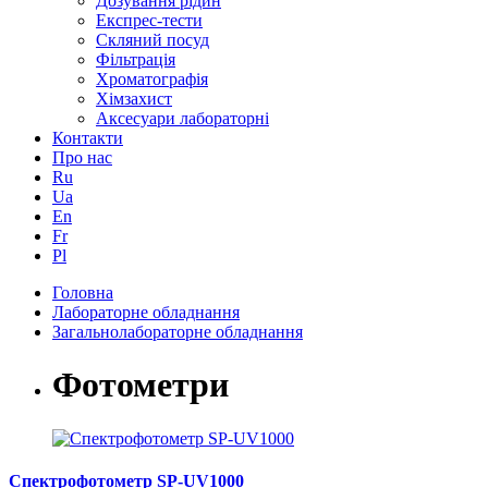
Дозування рідин
Експрес-тести
Скляний посуд
Фільтрація
Хроматографія
Хімзахист
Аксесуари лабораторні
Контакти
Про нас
Ru
Ua
En
Fr
Pl
Головна
Лабораторне обладнання
Загальнолабораторне обладнання
Фотометри
Спектрофотометр SP-UV1000