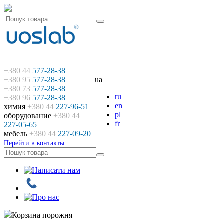
+380 44
577-28-38
+380 95
577-28-38
ua
+380 73
577-28-38
ru
+380 96
577-28-38
en
химия
+380 44
227-96-51
pl
оборудование
+380 44
fr
227-05-65
мебель
+380 44
227-09-20
Перейти в контакты
Корзина порожня