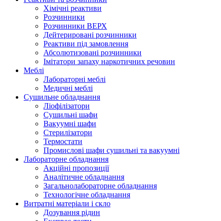
Хімічні реактиви
Розчинники
Розчинники ВЕРХ
Дейтерировані розчинники
Реактиви під замовлення
Абсолютизовані розчинники
Імітатори запаху наркотичних речовин
Меблі
Лабораторні меблі
Медичні меблі
Сушильне обладнання
Ліофілізатори
Сушильні шафи
Вакуумні шафи
Стерилізатори
Термостати
Промислові шафи сушильні та вакуумні
Лабораторне обладнання
Акційні пропозиції
Аналітичне обладнання
Загальнолабораторне обладнання
Технологічне обладнання
Витратні матеріали і скло
Дозування рідин