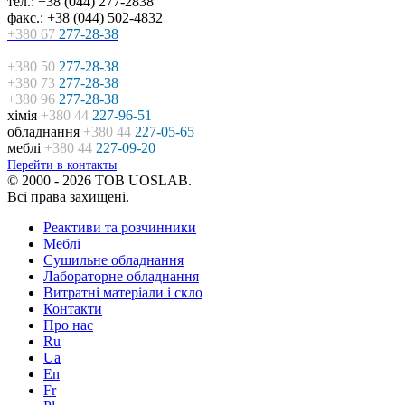
тел.: +38 (044) 277-2838
факс.: +38 (044) 502-4832
+380 67
277-28-38
+380 50
277-28-38
+380 73
277-28-38
+380 96
277-28-38
хімія
+380 44
227-96-51
обладнання
+380 44
227-05-65
меблі
+380 44
227-09-20
Перейти в контакты
© 2000 - 2026 ТОВ UOSLAB.
Всі права захищені.
Реактиви та розчинники
Меблі
Сушильне обладнання
Лабораторне обладнання
Витратні матеріали і скло
Контакти
Про нас
Ru
Ua
En
Fr