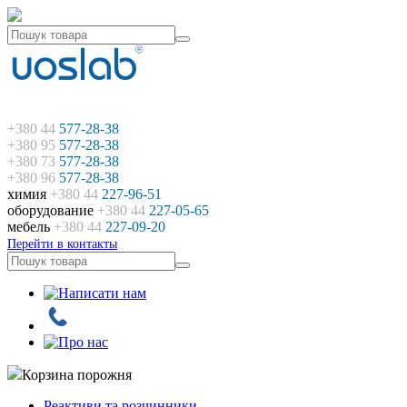
+380 44
577-28-38
+380 95
577-28-38
+380 73
577-28-38
+380 96
577-28-38
химия
+380 44
227-96-51
оборудование
+380 44
227-05-65
мебель
+380 44
227-09-20
Перейти в контакты
Корзина порожня
Реактиви та розчинники