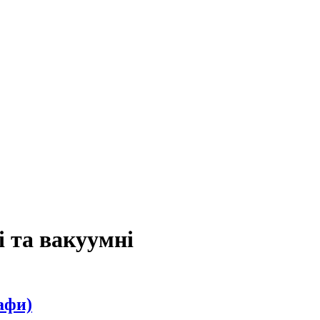
 та вакуумні
афи)