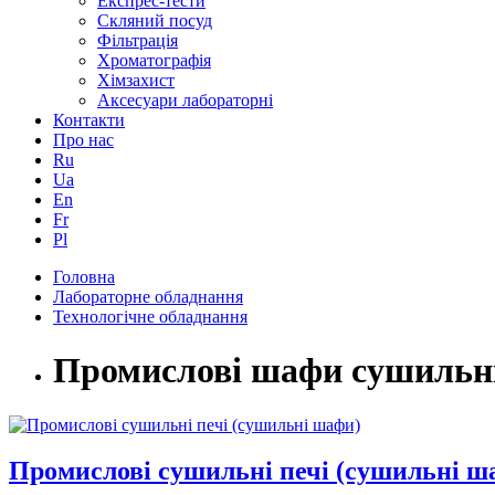
Експрес-тести
Скляний посуд
Фільтрація
Хроматографія
Хімзахист
Аксесуари лабораторні
Контакти
Про нас
Ru
Ua
En
Fr
Pl
Головна
Лабораторне обладнання
Технологічне обладнання
Промислові шафи сушильні
Промислові сушильні печі (сушильні ш