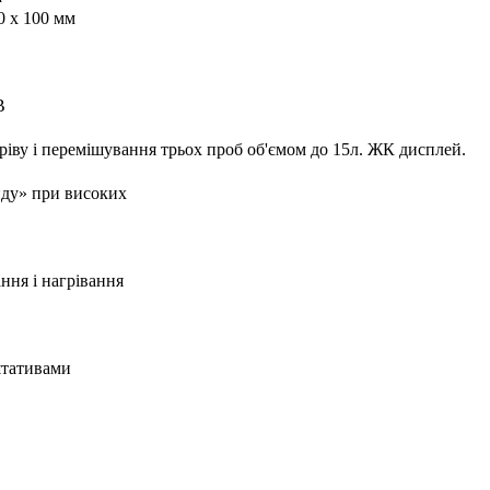
0 x 100 мм
В
гріву і перемішування трьох проб об'ємом до 15л. ЖК дисплей.
иду» при високих
ння і нагрівання
штативами