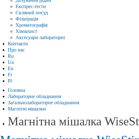
Дозування рідин
Експрес-тести
Скляний посуд
Фільтрація
Хроматографія
Хімзахист
Аксесуари лабораторні
Контакти
Про нас
Ru
Ua
En
Fr
Pl
Головна
Лабораторне обладнання
Загальнолабораторне обладнання
Магнітні мішалки
Магнітна мішалка WiseS