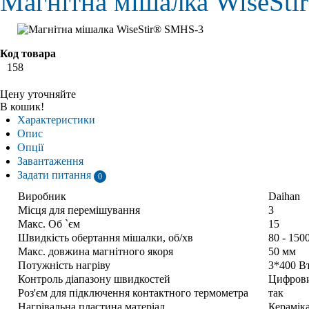
Магнітна мішалка WiseSt
Код товара
158
Цену уточняйте
В кошик!
Характеристики
Опис
Опції
Завантаження
Задати питання
0
Виробник
Daihan
Місця для перемішування
3
Макс. Об `єм
15
Швидкість обертання мішалки, об/хв
80 - 150
Макс. довжина магнітного якоря
50 мм
Потужність нагріву
3*400 В
Контроль діапазону швидкостей
Цифров
Роз'єм для підключення контактного термометра
так
Нагрівальна пластина матеріал
Керамік