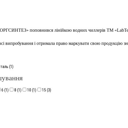
РГСИНТЕЗ» поповнився лінійкою водних чиллерів ТМ «LabTech»
всі випробування і отримала право маркувати свою продукцію 
таль (1)
шування
6 (1)
8 (1)
10 (1)
15 (3)