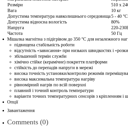
Розміри
510 x 24
Вага
10 кг
Допустима температура навколишнього середовища
5 - 40 °C
Допустима відносна вологість
80%
Напруга
220-230
Частота
50 Гц
Мішалка магнітна з підігрівом до 350 °С для незалежного на
підвищена стабільність роботи
відсутність «зависання» при низьких швидкостях і «розк
збільшений термін служби
хімічно стійке (керамічне) покриття платформи
стійкість до перепадів напруги в мережі
висока точність установки/контролю режимів перемішува
висока максимальна температура нагріву
рівномірний нагрів по всій поверхні
плавний і точний контроль температури
варіанти точних температурних сенсорів з кріпленням і 
Опції
Завантаження
Comments (0)