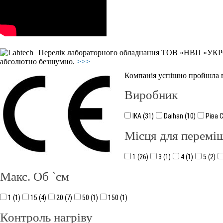
Перелік лабораторного обладнання ТОВ «НВП «УКРО
абсолютно безшумно.
>>>
Компанія успішно пройшла 
Виробник
IKA (31)
Daihan (10)
Ріва С
Місця для перемі
1 (26)
3 (1)
4 (1)
5 (2)
Макс. Об `єм
1 (1)
15 (4)
20 (7)
50 (1)
150 (1)
Контроль нагріву