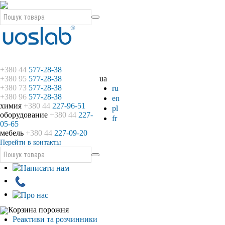
+380 44
577-28-38
+380 95
577-28-38
ua
+380 73
577-28-38
ru
+380 96
577-28-38
en
химия
+380 44
227-96-51
pl
оборудование
+380 44
227-
fr
05-65
мебель
+380 44
227-09-20
Перейти в контакты
Корзина порожня
Реактиви та розчинники