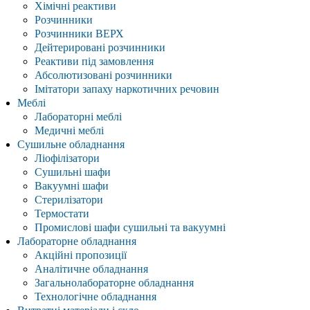
Хімічні реактиви
Розчинники
Розчинники ВЕРХ
Дейтерировані розчинники
Реактиви під замовлення
Абсолютизовані розчинники
Імітатори запаху наркотичних речовин
Меблі
Лабораторні меблі
Медичні меблі
Сушильне обладнання
Ліофілізатори
Сушильні шафи
Вакуумні шафи
Стерилізатори
Термостати
Промислові шафи сушильні та вакуумні
Лабораторне обладнання
Акційні пропозиції
Аналітичне обладнання
Загальнолабораторне обладнання
Технологічне обладнання